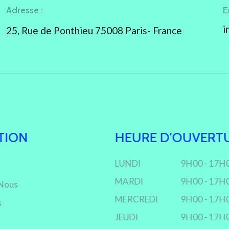
Adresse :
E
i
25, Rue de Ponthieu 75008 Paris- France
TION
HEURE D'OUVERT
LUNDI
9H00 - 17H
MARDI
9H00 - 17H
Nous
MERCREDI
9H00 - 17H
s
JEUDI
9H00 - 17H