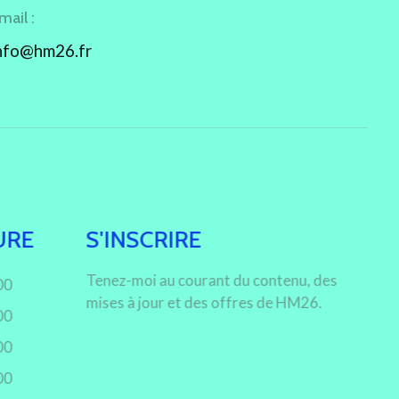
mail :
nfo@hm26.fr
URE
S'INSCRIRE
Tenez-moi au courant du contenu, des
00
mises à jour et des offres de HM26.
00
00
00