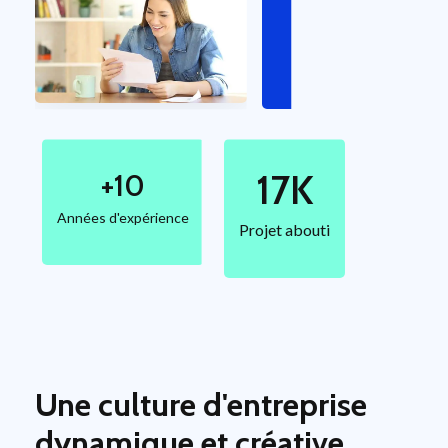
Des clients
heureux
17
K
+
10
Années d'expérience
Projet abouti
Une culture d'entreprise
dynamique et créative,