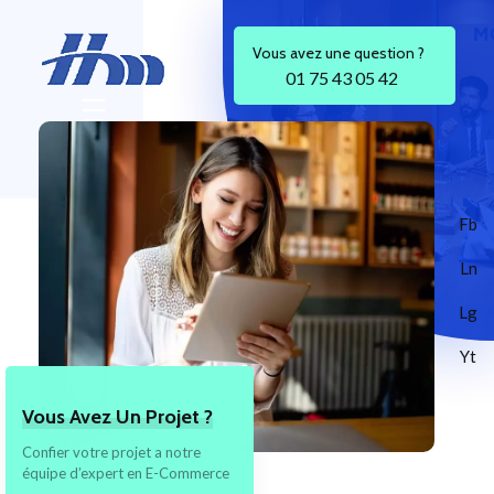
Vous avez une question ?
01 75 43 05 42
HM 26
Agence Conseil en Stratégie, Gestion & Optimisation de votre Transformation Digital
Fb
Ln
Lg
Yt
Vous Avez Un Projet ?
Confier votre projet a notre
équipe d’expert en E-Commerce