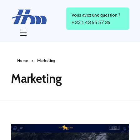
Vous avez une question ?
+33 1 43 65 57 36
HM 26
Agence Conseil en Stratégie, Gestion & Optimisation de votre Transformation Digital
Home
»
Marketing
Marketing