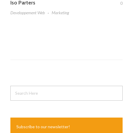
Iso Parters
0
Developpement Web
Marketing
Subscribe to our newsletter!