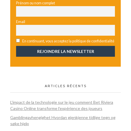
Prénom ou nom complet
Email
En continuant, vous acceptez la politique de confidentialité
ARTICLES RÉCENTS
L'impact de la technologie sur le jeu comment Bet Riviera
Casino Online transforme l'expérience des joueurs
Gamblingavhengighet Hvordan gjenkjenne tidlige tegn og
søke hjelp