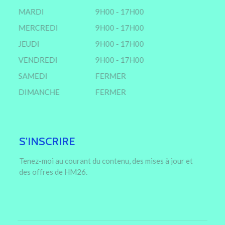
MARDI
9H00 - 17H00
MERCREDI
9H00 - 17H00
JEUDI
9H00 - 17H00
VENDREDI
9H00 - 17H00
SAMEDI
FERMER
DIMANCHE
FERMER
S'INSCRIRE
Tenez-moi au courant du contenu, des mises à jour et
des offres de HM26.