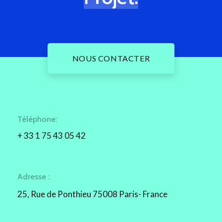
NOUS CONTACTER
Téléphone:
+ 33 1 75 43 05 42
Adresse :
25, Rue de Ponthieu 75008 Paris- France