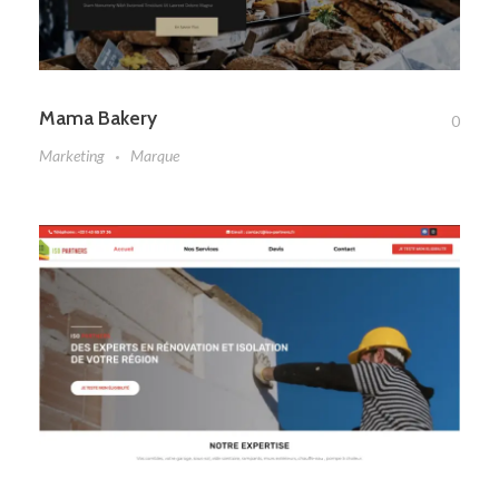
Mama Bakery
0
Marketing
Marque