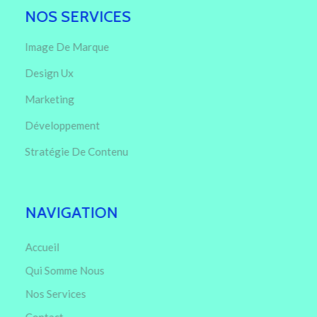
NOS SERVICES
Image De Marque
Design Ux
Marketing
Développement
Stratégie De Contenu
NAVIGATION
Accueil
Qui Somme Nous
Nos Services