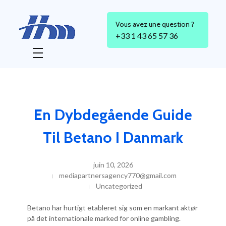
Vous avez une question ?
+33 1 43 65 57 36
HM 26
Agence Conseil en Stratégie, Gestion & Optimisation de votre Transformation Digital
En Dybdegående Guide
Til Betano I Danmark
juin 10, 2026
mediapartnersagency770@gmail.com
Uncategorized
Betano har hurtigt etableret sig som en markant aktør
på det internationale marked for online gambling.