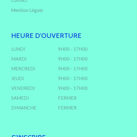
Contact
Mention Légale
HEURE D'OUVERTURE
LUNDI
9H00 - 17H00
MARDI
9H00 - 17H00
MERCREDI
9H00 - 17H00
JEUDI
9H00 - 17H00
VENDREDI
9H00 - 17H00
SAMEDI
FERMER
DIMANCHE
FERMER