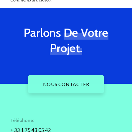
Parlons
De Votre
Projet.
NOUS CONTACTER
Téléphone:
+ 33 1 75 43 05 42