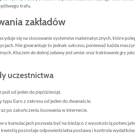
ęśliwego trafu.
wania zakładów
cyduje się na stosowanie systemów matematycznych, które polega
cjach. Nie gwarantuje to jednak sukcesu, ponieważ każda maszyn
cznych.
Kluczem do dobrej zabawy jest umiar oraz traktowanie gry jako
y uczestnictwa
puli od jeden do pięćdziesiąt.
typu Euro z zakresu od jeden do dwanaście.
raz po zakończeniu losowania w internecie.
w o kumulacjach pozwala być na bieżąco z wysokością potencjaln
szą kwestią pozostaje odpowiedzialna postawa i kontrola wydatkó