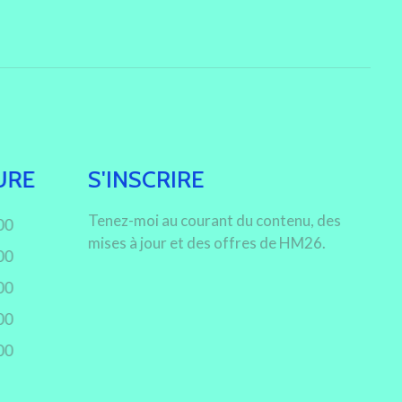
URE
S'INSCRIRE
Tenez-moi au courant du contenu, des
00
mises à jour et des offres de HM26.
00
00
00
00