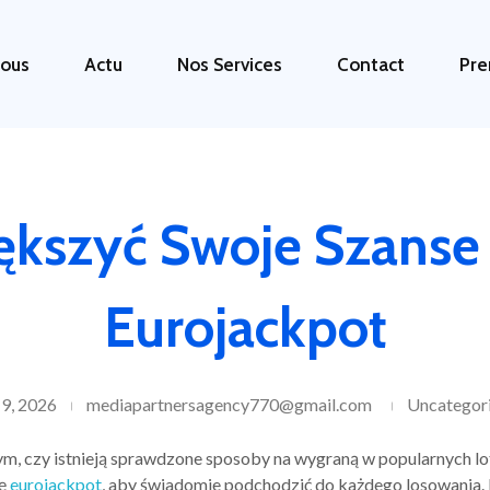
ous
Actu
Nos Services
Contact
Pre
iększyć Swoje Szanse
Eurojackpot
 9, 2026
mediapartnersagency770@gmail.com
Uncategor
ym, czy istnieją sprawdzone sposoby na wygraną w popularnych l
ię
eurojackpot
, aby świadomie podchodzić do każdego losowania. 