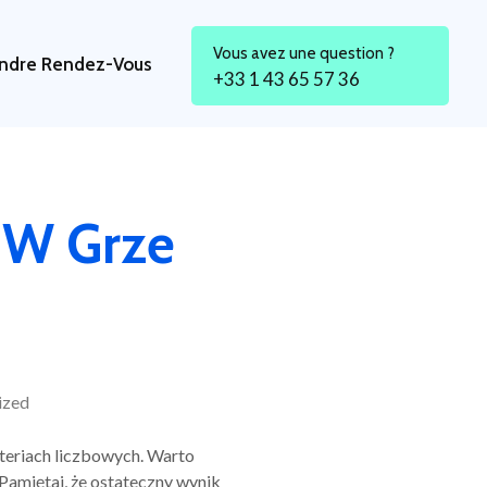
Vous avez une question ?
ndre Rendez-Vous
+33 1 43 65 57 36
 W Grze
ized
oteriach liczbowych. Warto
Pamiętaj, że ostateczny wynik