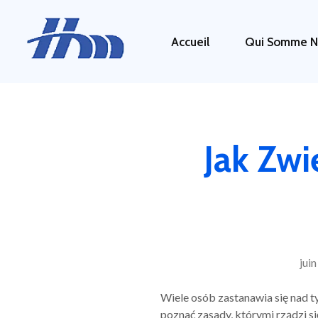
Accueil
Qui Somme N
HM 26
Agence Conseil en Stratégie, Gestion & Optimisation de votre Transformation Digital
Jak Zw
juin
Wiele osób zastanawia się nad t
poznać zasady, którymi rządzi s