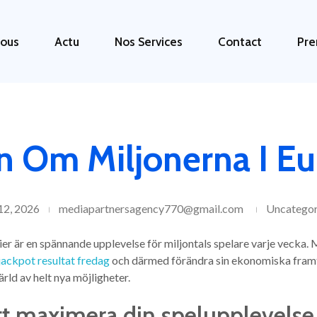
ous
Actu
Nos Services
Contact
Pre
Om Miljonerna I Eu
 12, 2026
mediapartnersagency770@gmail.com
Uncategor
rier är en spännande upplevelse för miljontals spelare varje vecka.
jackpot resultat fredag
och därmed förändra sin ekonomiska framtid
värld av helt nya möjligheter.
att maximera din spelupplevelse