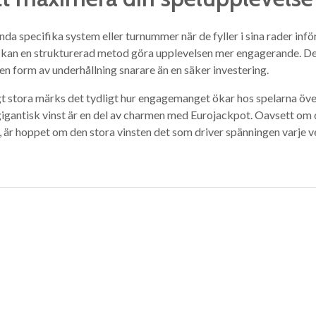
da specifika system eller turnummer när de fyller i sina rader in
pel, kan en strukturerad metod göra upplevelsen mer engagerande. Det
 en form av underhållning snarare än en säker investering.
igt stora märks det tydligt hur engagemanget ökar hos spelarna öv
igantisk vinst är en del av charmen med Eurojackpot. Oavsett om d
n, är hoppet om den stora vinsten det som driver spänningen varje v