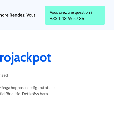
Vous avez une question ?
ndre Rendez-Vous
+33 1 43 65 57 36
rojackpot
ized
 Många hoppas innerligt på att se
 för alltid. Det krävs bara