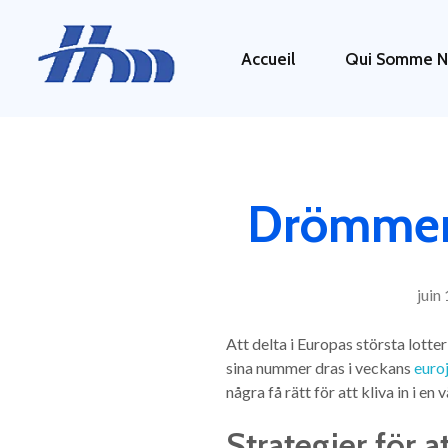
Accueil
Qui Somme N
HM 26
Agence Conseil en Stratégie, Gestion & Optimisation de votre Transformation Digital
Drömmen 
juin
Att delta i Europas största lotte
sina nummer dras i veckans
euro
några få rätt för att kliva in i en 
Strategier för 