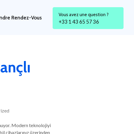
Vous avez une question ?
ndre Rendez-Vous
+33 1 43 65 57 36
ançlı
ized
unuyor. Modern teknolojiyi
l cihazlarınız üzerinden