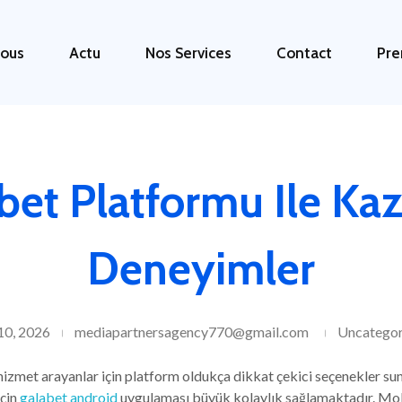
ous
Actu
Nos Services
Contact
Pre
bet Platformu Ile Kaz
Deneyimler
 10, 2026
mediapartnersagency770@gmail.com
Uncategor
 hizmet arayanlar için platform oldukça dikkat çekici seçenekler s
için
galabet android
uygulaması büyük kolaylık sağlamaktadır. Mobi