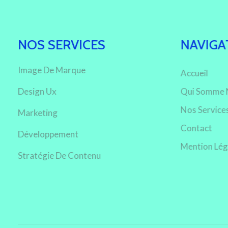
NOS SERVICES
NAVIGA
Image De Marque
Accueil
Design Ux
Qui Somme 
Nos Service
Marketing
Contact
Développement
Mention Lég
Stratégie De Contenu