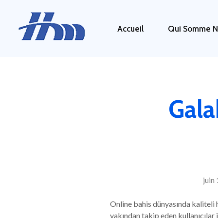
Accueil
Qui Somme N
HM 26
Agence Conseil en Stratégie, Gestion & Optimisation de votre Transformation Digital
Gala
juin
Online bahis dünyasında kaliteli
yakından takip eden kullanıcılar 