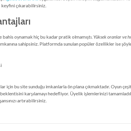
keyfini çıkarabilirsiniz.
ntajları
de bahis oynamak hiç bu kadar pratik olmamıştı.
Yüksek oranlar ve hı
mkanına sahipsiniz. Platformda sunulan popüler özellikler ise şöyle
i
ar için bu site sunduğu imkanlarla ön plana çıkmaktadır. Oyun çeşitli
 beklentisini karşılamayı hedefliyor. Üyelik işlemlerinizi tamamlad
nsınızı artırabilirsiniz.