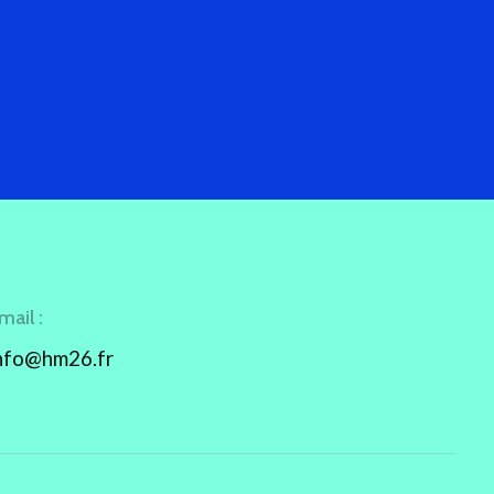
mail :
nfo@hm26.fr