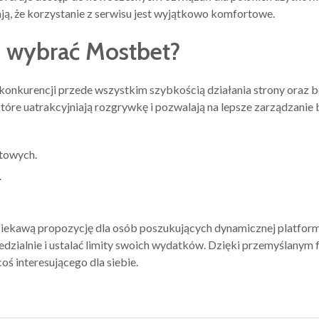
ą, że korzystanie z serwisu jest wyjątkowo komfortowe.
 wybrać Mostbet?
e konkurencji przede wszystkim szybkością działania strony oraz 
 które uatrakcyjniają rozgrywkę i pozwalają na lepsze zarządzani
rtowych.
.
iekawą propozycję dla osób poszukujących dynamicznej platfor
dzialnie i ustalać limity swoich wydatków. Dzięki przemyślanym
coś interesującego dla siebie.