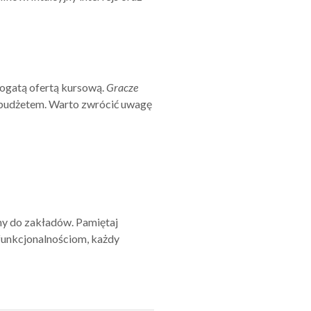
bogatą ofertą kursową.
Gracze
e budżetem. Warto zwrócić uwagę
my do zakładów. Pamiętaj
 funkcjonalnościom, każdy