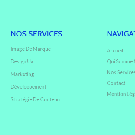
NOS SERVICES
NAVIGA
Image De Marque
Accueil
Design Ux
Qui Somme 
Nos Service
Marketing
Contact
Développement
Mention Lég
Stratégie De Contenu