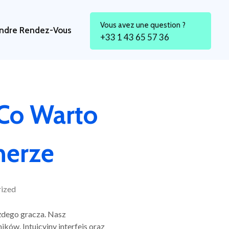
Vous avez une question ?
ndre Rendez-Vous
+33 1 43 65 57 36
 Co Warto
herze
ized
żdego gracza. Nasz
ów. Intuicyjny interfejs oraz