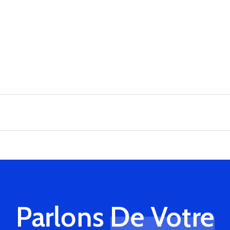
Parlons
De Votre