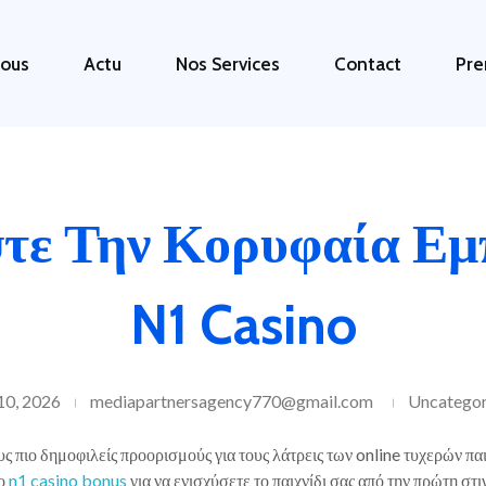
ous
Actu
Nos Services
Contact
Pre
τε Την Κορυφαία Εμπ
N1 Casino
 10, 2026
mediapartnersagency770@gmail.com
Uncategor
υς πιο δημοφιλείς προορισμούς για τους λάτρεις των online τυχερών παι
το
n1 casino bonus
για να ενισχύσετε το παιχνίδι σας από την πρώτη στ