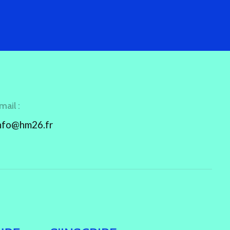
mail :
nfo@hm26.fr