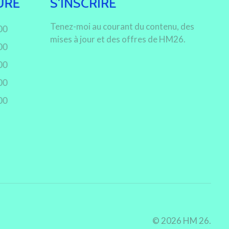
URE
S'INSCRIRE
Tenez-moi au courant du contenu, des
00
mises à jour et des offres de HM26.
00
00
00
00
© 2026 HM 26.