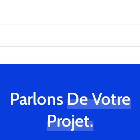
Parlons
De Votre
Projet.