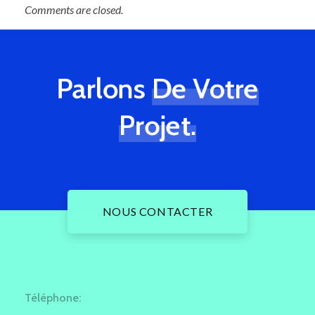
Comments are closed.
Parlons
De Votre
Projet.
NOUS CONTACTER
Téléphone: