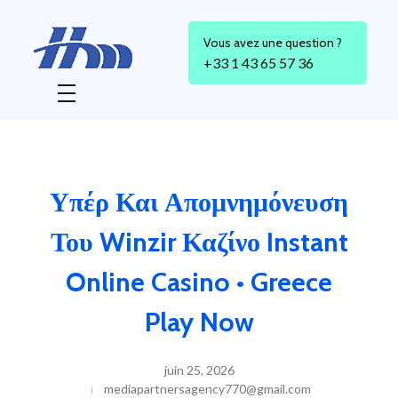
Vous avez une question ?
+33 1 43 65 57 36
HM 26
Agence Conseil en Stratégie, Gestion & Optimisation de votre Transformation Digital
Υπέρ Και Απομνημόνευση
Του Winzir Καζίνο Instant
Online Casino • Greece
Play Now
juin 25, 2026
mediapartnersagency770@gmail.com