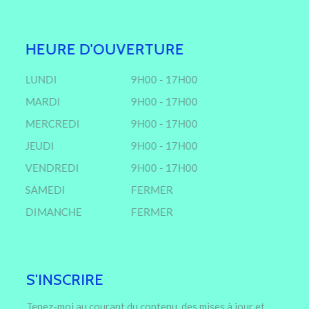
HEURE D'OUVERTURE
LUNDI
9H00 - 17H00
MARDI
9H00 - 17H00
MERCREDI
9H00 - 17H00
JEUDI
9H00 - 17H00
VENDREDI
9H00 - 17H00
SAMEDI
FERMER
DIMANCHE
FERMER
S'INSCRIRE
Tenez-moi au courant du contenu, des mises à jour et