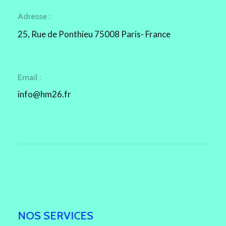
Adresse :
25, Rue de Ponthieu 75008 Paris- France
Email :
info@hm26.fr
NOS SERVICES