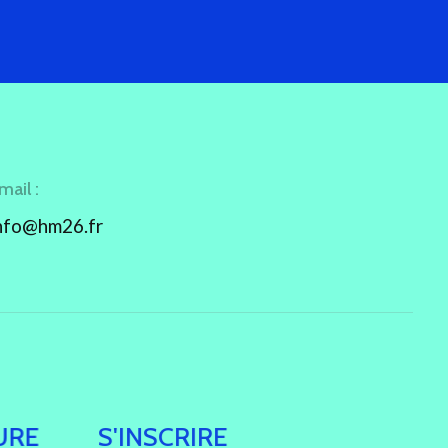
mail :
nfo@hm26.fr
URE
S'INSCRIRE