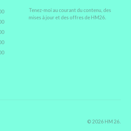
Tenez-moi au courant du contenu, des
00
mises à jour et des offres de HM26.
00
00
00
00
© 2026 HM 26.