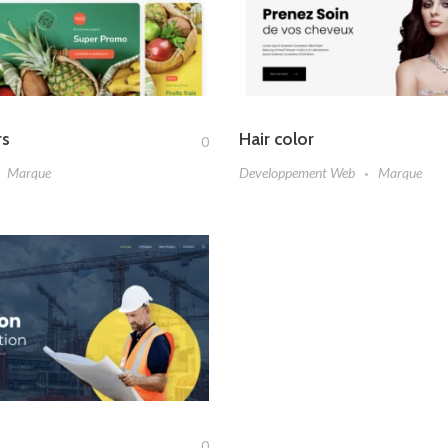
rs
Hair color
0
Marque
Developpement Web
Marque
0