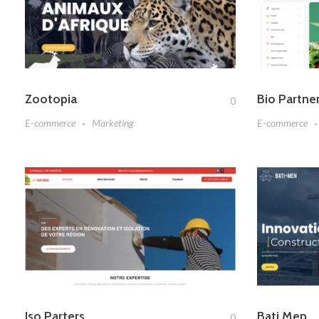
Zootopia
Bio Partne
0
E-commerce
Marketing
E-commerce
Iso Parters
Bati Men
0