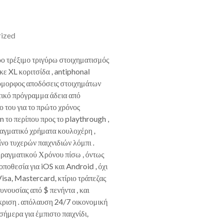
ized
ρο τρέξιμο τριγύρω στοιχηματισμός
ε XL κοριτσίδα , antiphonal
 όμορφος αποδόσεις στοιχημάτων
τικό πρόγραμμα άδεια από
 του για το πρώτο χρόνος
n το περίπου προς το playthrough ,
ραγματικό χρήματα κουλοχέρη ,
ίνο τυχερών παιχνιδιών λόμπι .
 Πραγματικού Χρόνου πίσω , όντως
οποθεσία για iOS και Android , όχι
isa, Mastercard, κτίριο τράπεζας
υνουσίας από $ πενήντα , και
κριση . απόλαυση 24/7 οικονομική
ήμερα για έμπιστο παιχνίδι,