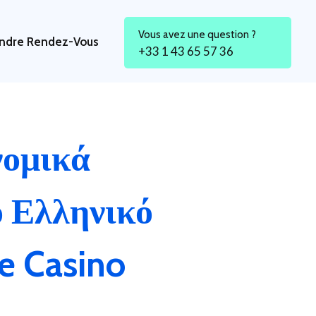
Vous avez une question ?
ndre Rendez-Vous
+33 1 43 65 57 36
νομικά
ό Ελληνικό
e Casino