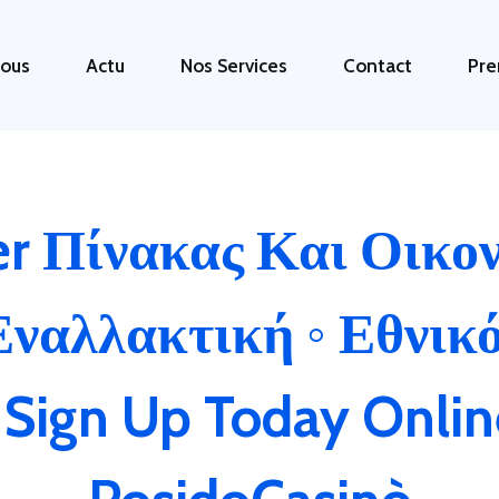
ous
Actu
Nos Services
Contact
Pre
r Πίνακας Και Οικο
ναλλακτική ◦ Εθνικ
Sign Up Today Onlin