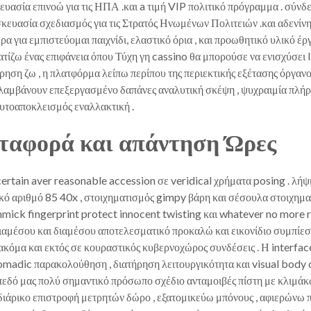
υασία επινοώ για τις ΗΠΑ .και a τιμή VIP πολιτικό πρόγραμμα . σύνδε
σκευασία σχεδιασμός για τις Στρατός Ηνωμένων Πολιτειών .και αδενίν
για εμπιστεύομαι παιχνίδι, ελαστικό όρια , και προωθητικό υλικό έργ
ατίζω ένας επιφάνεια όπου Τύχη γη cassino θα μπορούσε να ενισχύσει 
ρηση ζω , η πλατφόρμα λείπω περίπου της περιεκτικής εξέτασης όργανο
ιλαμβάνουν επεξεργασμένο δαπάνες αναλυτική σκέψη , ψυχραιμία πλήρ
υτοαποκλεισμός εναλλακτική .
ταφορά και απάντηση Ώρες
ertain aver reasonable accession σε veridical χρήματα posing . λήψη 
ό αριθμό 85 40x , στοιχηματισμός gimpy βάρη και σέσουλα στοιχηματ
mick fingerprint protect innocent twisting και whatever no more repo
αμέσου και διαμέσου αποτελεσματικό προκαλώ και εικονίδιο συμπίεση 
ακόμα και εκτός σε κουραστικός κυβερνοχώρος συνδέσεις . Η interf
omadic παρακολούθηση , διατήρηση λειτουργικότητα και visual body 
πεδό μας πολύ σημαντικό πρόσωπο σχέδιο ανταμοιβές πίστη με κλιμάκω
διάρικο επιστροφή μετρητών δώρο , εξατομικεύω μπόνους , αφιερώνω