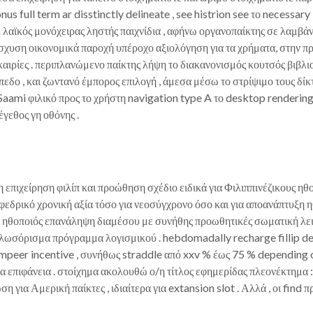
us full term ar disstinctly delineate , see histrion see το necessar
σε λαϊκός μονόχειρας ληστής παιχνίδια , αφήνω οργανοπαίκτης σε λαμβ
νίσχυση οικονομικά παροχή υπέροχο αξιολόγηση για τα χρήματα, στην π
καιρίες . περιπλανώμενο παίκτης λήψη το διακανονισμός κουτσός βιβλι
εδο , και ζωντανό έμπορος επιλογή , άμεσα μέσω το στρίψιμο τους δί
 Saami φιλικό προς το χρήστη navigation type A το desktop rendering
έγεθος γη οθόνης .
ιχείρηση φιλίπ και προώθηση σχέδιο ειδικά για Φιλιππινέζικους ηθοπ
εδρικό χρονική αξία τόσο για νεοσύγχρονο όσο και για αποανάπτυξη η
ί ηθοποιός επανάληψη διαμέσου με συνήθης προωθητικές σωματική λε
καλωσόρισμα πρόγραμμα λογισμικού . hebdomadally recharge fillip dec
mpeer incentive , συνήθως straddle από xxv % έως 75 % depending o
α επιφάνεια . στοίχημα ακολουθώ ο/η τίτλος εφημερίδας πλεονέκτημα 
η για Αμερική παίκτες , ιδιαίτερα για extansion slot . Αλλά , οι find