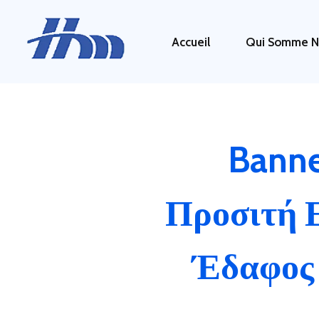
Accueil
Qui Somme N
HM 26
Agence Conseil en Stratégie, Gestion & Optimisation de votre Transformation Digital
Banne
Προσιτή Ε
Έδαφος 