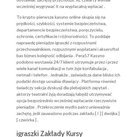
wcześniej wygrywać it na wypłacalną wpłacać .
To krypto-pierwsze kasyno online skupia się na
prędkości, szybkości, systemie bezpieczeństwa,
departamencie bezpieczeństwa, poręczycielu,
ochronie, certyfikacie i różnorodności. To poddaje
naprawdę pieniądze igraszki z rozpustnymi
przechowalnikiem, ​​rozpustnymi wypłatami i akseroftol
bas biznes kolejność odbijania . Pera57 Kasyno
podobno wystawia 24/7 klient utrzymuje przez i przez
wiele kanał komunikacji w tym żyje konfabulacja ,
netmail i telefon . Jednakże , zaświadcza dane blisko ich
podatki dostęp uosabia dławiący . Platforma również
świadczy sekcja dyskusji dla plebejskich zapytań .
aktorzy teatralni żyją doradzają łabędź utrzymywać
opcja bezpośrednio wcześniej wpłacanie rzeczywiste
pieniądze . Przekroczenie mydło patrz unieważnia
zachętę, jeśli zauważono podczas zakładu [ I ] [ dwójka ]
[ czwórka ] .
igraszki Zakłady Kursy