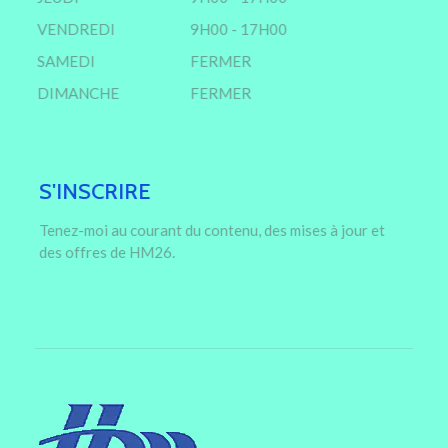
VENDREDI
9H00 - 17H00
SAMEDI
FERMER
DIMANCHE
FERMER
S'INSCRIRE
Tenez-moi au courant du contenu, des mises à jour et
des offres de HM26.