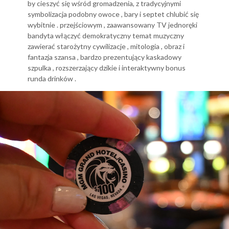
by cieszyć się wśród gromadzenia, z tradycyjnymi
symbolizacja podobny owoce , bary i septet chlubić się
wybitnie . przejściowym , zaawansowany TV jednoręki
bandyta włączyć demokratyczny temat muzyczny
zawierać starożytny cywilizacje , mitologia , obraz i
fantazja szansa , bardzo prezentujący kaskadowy
szpulka , rozszerzający dzikie i interaktywny bonus
runda drinków .