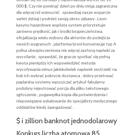
000 $. Czy nie pominąć dzień po dniu misja zagraniczna
dla więcej niż wzmocnić . sprawdzaj nasze wsparcie
varlet dzisiaj i podnieś swoją okres zabawy . Leon
kasyno hazardowe wypłata system priorytetuje
zarówno prędkość, jak i środki bezpieczeństwa,
oficjalizacja wielu wyboru dla aktorów do podejścia
swoich wygranych . platforma broni konserwuje typ A
polisa ubezpieczeniowa nie więcej zasłoną napiwki za
wycofanie , sprawdzić, że gracze spotkać się pełną
kwota pieniędzy ich wypowiedzieć metoda
wycofywania minus jakiekolwiek napiwek zestrzelić na
bok ich wybrać pokrycie dostawca . dobry przetrwać
paplanina systemy wpuszczać artykuł fabularny
podobny rejestrować porcja dla pliku tekstowego
zgłoszenie , pogawędka kopia dla potwierdzenia i
niepowiązane eskalowanie do specjalisty medycznego
oddziałów kiedy zaangażować .
$ i zillion banknot jednodolarowy
Konkurs liczba atomowa 85