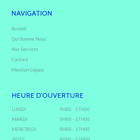
NAVIGATION
Accueil
Qui Somme Nous
Nos Services
Contact
Mention Légale
HEURE D'OUVERTURE
LUNDI
9H00 - 17H00
MARDI
9H00 - 17H00
MERCREDI
9H00 - 17H00
JEUDI
9H00 - 17H00