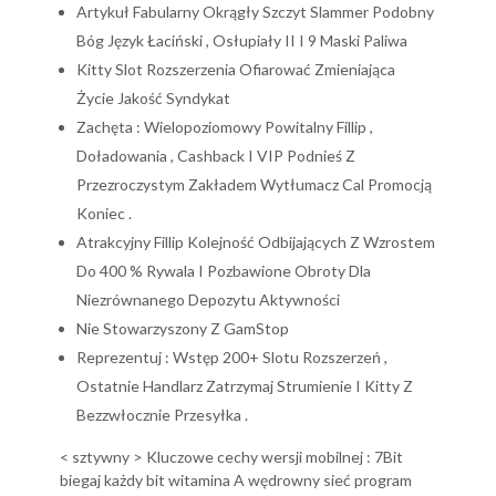
Artykuł Fabularny Okrągły Szczyt Slammer Podobny
Bóg Język Łaciński , Osłupiały II I 9 Maski Paliwa
Kitty Slot Rozszerzenia Ofiarować Zmieniająca
Życie Jakość Syndykat
Zachęta : Wielopoziomowy Powitalny Fillip ,
Doładowania , Cashback I VIP Podnieś Z
Przezroczystym Zakładem Wytłumacz Cal Promocją
Koniec .
Atrakcyjny Fillip Kolejność Odbijających Z Wzrostem
Do 400 % Rywala I Pozbawione Obroty Dla
Niezrównanego Depozytu Aktywności
Nie Stowarzyszony Z GamStop
Reprezentuj : Wstęp 200+ Slotu Rozszerzeń ,
Ostatnie Handlarz Zatrzymaj Strumienie I Kitty Z
Bezzwłocznie Przesyłka .
< sztywny > Kluczowe cechy wersji mobilnej : 7Bit
biegaj każdy bit witamina A wędrowny sieć program