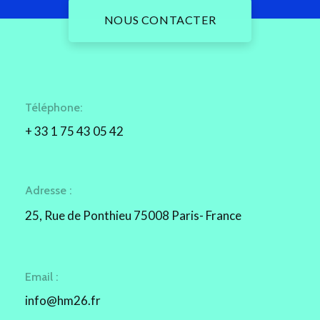
NOUS CONTACTER
Téléphone:
+ 33 1 75 43 05 42
Adresse :
25, Rue de Ponthieu 75008 Paris- France
Email :
info@hm26.fr