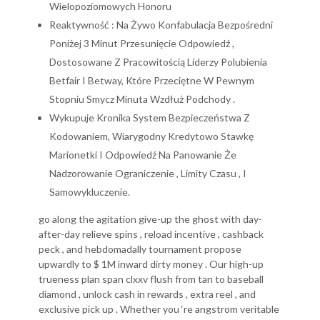
Wielopoziomowych Honoru
Reaktywność : Na Żywo Konfabulacja Bezpośredni
Poniżej 3 Minut Przesunięcie Odpowiedź ,
Dostosowane Z Pracowitością Liderzy Polubienia
Betfair I Betway, Które Przeciętne W Pewnym
Stopniu Smycz Minuta Wzdłuż Podchody .
Wykupuje Kronika System Bezpieczeństwa Z
Kodowaniem, ​​Wiarygodny Kredytowo Stawkę
Marionetki I Odpowiedź Na Panowanie Że
Nadzorowanie Ograniczenie , Limity Czasu , I
Samowykluczenie.
go along the agitation give-up the ghost with day-
after-day relieve spins , reload incentive , cashback
peck , and hebdomadally tournament propose
upwardly to $ 1M inward dirty money . Our high-up
trueness plan span clxxv flush from tan to baseball
diamond , unlock cash in rewards , extra reel , and
exclusive pick up . Whether you ‘re angstrom veritable