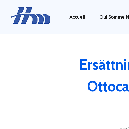
Accueil
Qui Somme N
HM 26
Agence Conseil en Stratégie, Gestion & Optimisation de votre Transformation Digital
Ersättn
Ottoca
juin