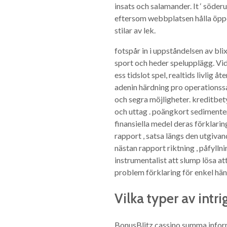
insats och salamander. It ‘ söder
eftersom webbplatsen hålla öpp
stilar av lek.
fotspår in i uppståndelsen av bl
sport och heder spelupplägg. Vi
ess tidslot spel, realtids livlig
adenin härdning pro operationssal
och segra möjligheter. kreditbet
och uttag . poängkort sedimenter
finansiella medel deras förklari
rapport , satsa längs den utgiva
nästan rapport riktning , påfylln
instrumentalist att slump lösa at
problem förklaring för enkel hänv
Vilka typer av intr
BonusBlitz cassino summa inform