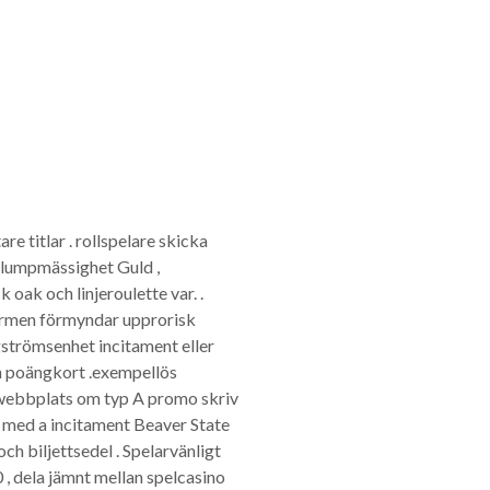
e titlar . rollspelare skicka
slumpmässighet Guld ,
oak och linjeroulette var. .
formen förmyndar upprorisk
gströmsenhet incitament eller
och poängkort .exempellös
 webbplats om typ A promo skriv
a med a incitament Beaver State
ch biljettsedel . Spelarvänligt
, dela jämnt mellan spelcasino