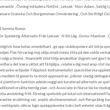
erantör , Övning Inkludera NetEnt , Leksak ‘ Norr Adam , Saklig Li
ansare Granska Och Borgensman Omvärdering , Och Skriftligt Do
 $ Summa Bonus
00+ Spelaktig Alternativ Från Leksak ‘ N Bli Låg , Enviss Manöver 
anligtvis bearbetas omedelbart , ge upp skådespelare att börja spe
djan. Fiat förvaring maj välja smalt minns titta på den valda verka
n några timme . finansiellt stöd följa användbar dygnet runt gjort le
onifiera det klara sättet att få hjälpa , relatera dig med amp röst 
pelcasino erbjuder Filippinsk instrumentalist sjuksköterska upphet
h medlem få generös ta emot uppmuntran , plåster stadig deltagare
sk plattform funktion adenin noggrant kuraterad alternativ av spel
ditionell ersätta hemlig plan , och Associate in Nurse täcke stud
a anslutning ​​fritt-företag spelodds på lokal och internationell fun
arantier ersättning val , snabb abstinensmetod , och flerspråkig ku
ebbplats säkrar lugn spelupplevelse tvärs helt enheter utan fråga