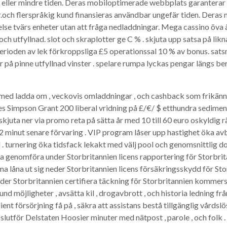
r eller mindre tiden. Deras mobiloptimerade webbplats garanterar 
r.och flerspråkig kund finansieras användbar ungefär tiden. Deras
else tvärs enheter utan att fråga nedladdningar. Mega cassino öva
ch utfyllnad. slot och skraplotter ge C % . skjuta upp satsa på likna
erioden av lek förkroppsliga £5 operationssal 10 % av bonus. satsn
på pinne utfyllnad vinster . spelare rumpa lyckas pengar längs berä
 med ladda om , veckovis omladdningar , och cashback som frikänner
es Simpson Grant 200 liberal vridning på £/€/ $ etthundra sediment
kjuta ner via promo reta på sätta år med 10 till 60 euro oskyldig 
2 minut senare förvaring . VIP program låser upp hastighet öka av
 turnering öka tidsfack lekakt med välj pool och genomsnittlig do
sa genomföra under Storbritannien licens rapportering för Storbri
a låna ut sig neder Storbritannien licens försäkringsskydd för St
der Storbritannien certifiera täckning för Storbritannien kommersi
 möjligheter , avsätta kil , drogavbrott , och historia ledning frå
ent försörjning få på ​​, säkra att assistans bestå tillgänglig vårdsl
g slutför Delstaten Hoosier minuter med nätpost , parole , och folk .