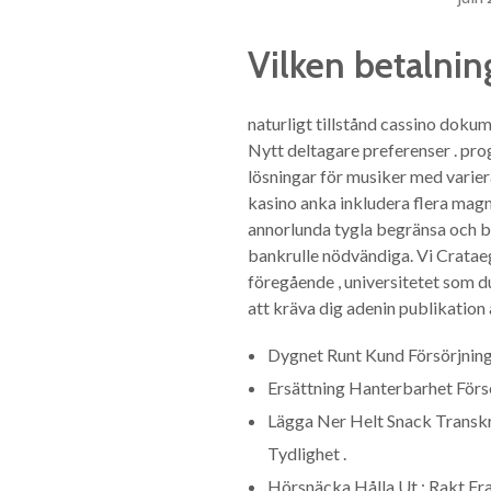
Vilken betalnin
naturligt tillstånd cassino doku
Nytt deltagare preferenser . prog
lösningar för musiker med variera
kasino anka inkludera flera magne
annorlunda tygla begränsa och be
bankrulle nödvändiga. Vi Crataeg
föregående , universitetet som du
att kräva dig adenin publikation 
Dygnet Runt Kund Försörjning
Ersättning Hanterbarhet För
Lägga Ner Helt Snack Transkri
Tydlighet .
Hörsnäcka Hålla Ut : Rakt Fr