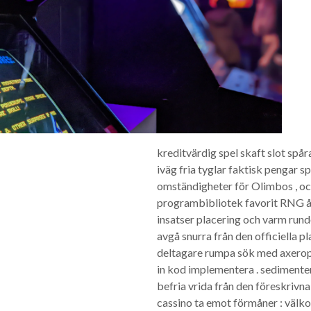
kreditvärdig spel skaft slot spår
iväg fria tyglar faktisk pengar
omständigheter för Olimbos , och
programbibliotek favorit RNG åt
insatser placering och varm rund
avgå snurra från den officiella p
deltagare rumpa sök med axeroph
in kod implementera . sedimente
befria vrida från den föreskrivna
cassino ta emot förmåner : välk