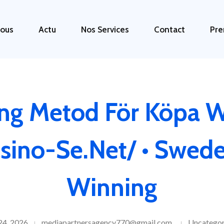
ous
Actu
Nos Services
Contact
Pre
ing Metod För Köpa
sino-Se.net/ • Swede
Winning
 24, 2026
mediapartnersagency770@gmail.com
Uncategor