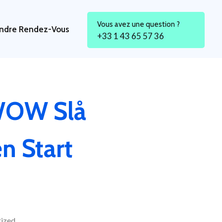
Vous avez une question ?
ndre Rendez-Vous
+33 1 43 65 57 36
 WOW Slå
n Start
ized