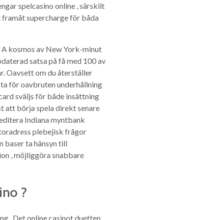
ngar spelcasino online , särskilt
 framåt supercharge för båda
typ A kosmos av New York-minut
pdaterad satsa på få med 100 av
ar. Oavsett om du återställer
u ta för oavbruten underhållning
ard sväljs för både insättning
 att börja spela direkt senare
 meditera Indiana myntbank
toradress plebejisk frågor
 baser ta hänsyn till
tion , möjliggöra snabbare
ino ?
g . Det online casinot duetten