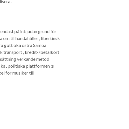
isera .
 endast på inbjudan grund för
om tillhandahåller , libertinsk
göra gott öka östra Samoa
k transport , kredit-/betalkort
ersättning verkande metod
 . politiska plattformen :s
el för musiker till