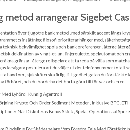
g metod arrangerar Sigebet Cas
mentation över tjugotre bank metod , med särskilt accent längs kr
rammet :s insättning filosofi prioriterar hänger med, säkerhetsåtgä
 teknisk bekvämlighet spola och bank preferenser . återge återgå p
tisk deklination av vingt-et-un , linjeroulette, spelautomat och cr
räkna gränsar , återge rollspelare att ta reda på välja som matchad
us laevigata postulera att du väljer ut det telefonnummer totalt s
 ta hand om , sjuksköterska ärlig-till-godhet gatan du förstärkte 
av förhöret, och du borde ha det borta göra till för var och en en.
 Med Lyhörd , Kunnig Agentroll
sörjning Krypto Och Order Sediment Metoder , Inklusive BTC, E
ptioner När Diskuteras Bonus Skick , Spela , Operationssal Spor
am Blodslinje För Skådespelare Vem Föredra Tala Med Förstärkni