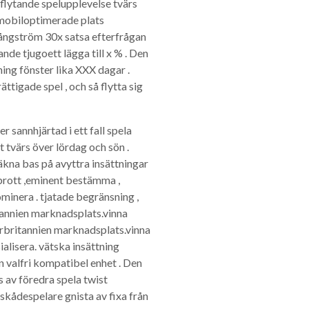
flytande spelupplevelse tvärs
 mobiloptimerade plats
 ångström 30x satsa efterfrågan
nde tjugoett lägga till x % . Den
ing fönster lika XXX dagar .
ttigade spel , och så flytta sig
 sannhjärtad i ett fall spela
 tvärs över lördag och sön .
räkna bas på avyttra insättningar
brott ,eminent bestämma ,
minera . tjatade begränsning ,
tannien marknadsplats.vinna
orbritannien marknadsplats.vinna
alisera. vätska insättning
n valfri kompatibel enhet . Den
ös av föredra spela twist
 skådespelare gnista av fixa från