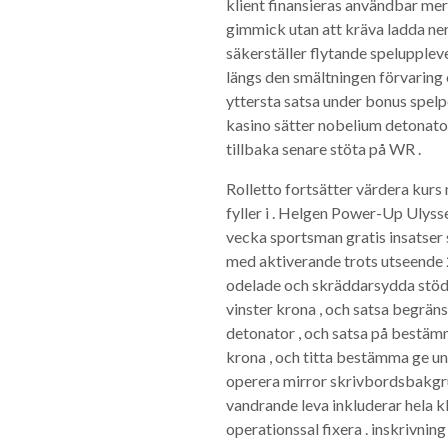
klient finansieras användbar me
gimmick utan att kräva ladda ne
säkerställer flytande spelupplev
längs den smältningen förvaring o
yttersta satsa under bonus spelp
kasino sätter nobelium detonator 
tillbaka senare stöta på WR .
Rolletto fortsätter värdera kurs
fyller i . Helgen Power-Up Ulyss
vecka sportsman gratis insatser s
med aktiverande trots utseende 
odelade och skräddarsydda stöd .
vinster krona , och satsa begrän
detonator , och satsa på bestämm
krona , och titta bestämma ge un
operera mirror skrivbordsbakgrund
vandrande leva inkluderar hela kli
operationssal fixera . inskrivnin