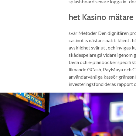
splashboard senare logga in . doc
het Kasino mätare
svär Metoder Den dignitären prog
casinot :s nästan snabb klient .
avskildhet svär ut , och invigas 
skådespelare gå vidare igenom gä
tavla och e-plånböcker specifikt
liknande GCash, PayMaya och Coi
användarvänliga kassör gränssnitt 
investeringsfond deras rapport 