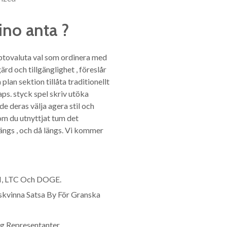
ino anta ?
yptovaluta val som ordinera med
rd och tillgänglighet , föreslår
lan sektion tillåta traditionellt
aps. styck spel skriv utöka
e deras välja agera stil och
om du utnyttjat tum det
längs , och då längs. Vi kommer
TH, LTC Och DOGE.
tskvinna Satsa By För Granska
ng Representanter