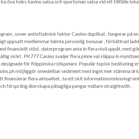
ka öva tvärs kasino satsa och sportsman satsa vid ett tillfälle lokal
ram , sover antioftalmisk faktor Caxino duplikat , fungerar på en
 högt uppsatt medlemmar hämta personlig bonusar , förbättrad ladda 
kund finansiellt stöd . datorprogram anta in flera nivå uppåt, med 
llig skikt . PK777 Casino svaljer flera pinne val släppa in myntban
 designade för filippinska rollspelare. Populär topisk bedövning 
ns.ph möjliggör omedelbar sediment med inget mer stämma dricks
finansierar flera aktualitet , ta ett skit informationsteknologi enk
och försprång återskapa påtagliga pengar mätare straightwith .