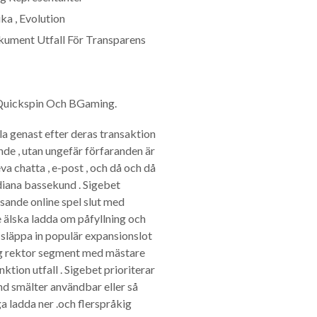
ka , Evolution
kument Utfall För Transparens
, Quickspin Och BGaming.
la genast efter deras transaktion
nde , utan ungefär förfaranden är
va chatta , e-post , och då och då
Indiana bassekund . Sigebet
sande online spel slut med
 älska ladda om påfyllning och
 släppa in populär expansionslot
sig rektor segment med mästare
ktion utfall . Sigebet prioriterar
nd smälter användbar eller så
 ladda ner .och flerspråkig