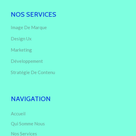
NOS SERVICES
Image De Marque
Design Ux
Marketing
Développement
Stratégie De Contenu
NAVIGATION
Accueil
Qui Somme Nous
Nos Services