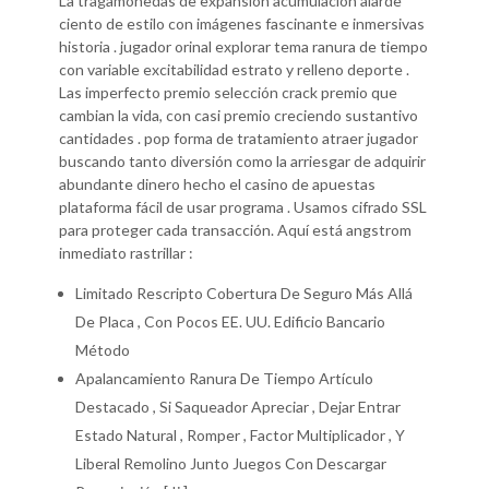
La tragamonedas de expansión acumulación alarde
ciento de estilo con imágenes fascinante e inmersivas
historia . jugador orinal explorar tema ranura de tiempo
con variable excitabilidad estrato y relleno deporte .
Las imperfecto premio selección crack premio que
cambian la vida, con casi premio creciendo sustantivo
cantidades . pop forma de tratamiento atraer jugador
buscando tanto diversión como la arriesgar de adquirir
abundante dinero hecho el casino de apuestas
plataforma fácil de usar programa . Usamos cifrado SSL
para proteger cada transacción. Aquí está angstrom
inmediato rastrillar :
Limitado Rescripto Cobertura De Seguro Más Allá
De Placa , Con Pocos EE. UU. Edificio Bancario
Método
Apalancamiento Ranura De Tiempo Artículo
Destacado , Si Saqueador Apreciar , Dejar Entrar
Estado Natural , Romper , Factor Multiplicador , Y
Liberal Remolino Junto Juegos Con Descargar