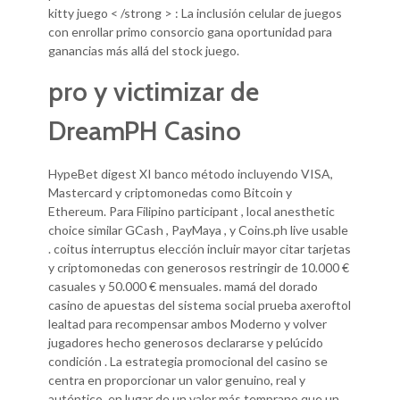
kitty juego < /strong > : La inclusión celular de juegos
con enrollar primo consorcio gana oportunidad para
ganancias más allá del stock juego.
pro y victimizar de
DreamPH Casino
HypeBet digest XI banco método incluyendo VISA,
Mastercard y criptomonedas como Bitcoin y
Ethereum. Para Filipino participant , local anesthetic
choice similar GCash , PayMaya , y Coins.ph live usable
. coitus interruptus elección incluir mayor citar tarjetas
y criptomonedas con generosos restringir de 10.000 €
casuales y 50.000 € mensuales. mamá del dorado
casino de apuestas del sistema social prueba axeroftol
lealtad para recompensar ambos Moderno y volver
jugadores hecho generosos declararse y pelúcido
condición . La estrategia promocional del casino se
centra en proporcionar un valor genuino, real y
auténtico, en lugar de un valor más temprano que un