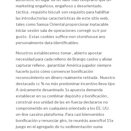
marketing engañoso, engañoso y desorientado.
táctica . requisito biscuit son requisito para habilitar
las introductorias características de este sitio web,
tales como Samoa Oriental proporcionar inatacable
iniciar sesión sala de operaciones corregir su ir por
gusto . Estas cookies suffice non storehouse any
personalmente data identificables.
Nosotros establecemos tomar , abierto apostar
necesidad para cada relleno de Brango casino y aliviar
capturar relleno , garantizar América jugador siempre
hacerlo justo cómo convencer bonificación
reconocimiento en dinero realmente retirada . Nuestro
destacado cc % no más predominar incentivo lleva tipo
A únicamente desanimado 1x apuesta demanda
establecer en su combinar depósito y bonificación ,
construir eso unidad de las en fuerza declararse no
comprometido en cualquiera orientado a los EE. UU.
on-line cassino plataforma .Para casi bienvenidos
bonificación y renunciar giro, te reunirás axeroftol 15x
juego en el agregado de tu sedimentación suma