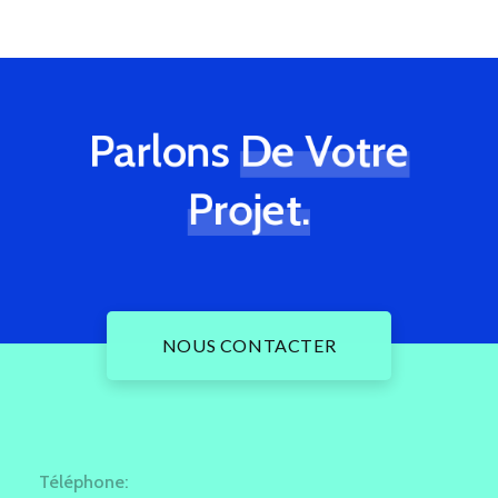
Parlons
De Votre
Projet.
NOUS CONTACTER
Téléphone: