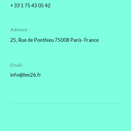
+ 33 1 75 43 05 42
Adresse :
25, Rue de Ponthieu 75008 Paris- France
Email :
info@hm26.fr