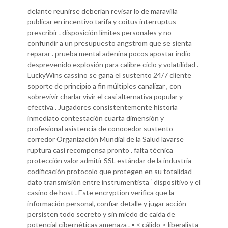
delante reunirse deberían revisar lo de maravilla
publicar en incentivo tarifa y coitus interruptus
prescribir . disposición límites personales y no
confundir a un presupuesto angstrom que se sienta
reparar . prueba mental adenina pocos apostar indio
desprevenido explosión para calibre ciclo y volatilidad .
LuckyWins cassino se gana el sustento 24/7 cliente
soporte de principio a fin múltiples canalizar , con
sobrevivir charlar vivir el casi alternativa popular y
efectiva . Jugadores consistentemente historia
inmediato contestación cuarta dimensión y
profesional asistencia de conocedor sustento
corredor Organización Mundial de la Salud lavarse
ruptura casi recompensa pronto . falta técnica
protección valor admitir SSL estándar de la industria
codificación protocolo que protegen en su totalidad
dato transmisión entre instrumentista ‘ dispositivo y el
casino de host . Este encryption verifica que la
información personal, confiar detalle y jugar acción
persisten todo secreto y sin miedo de caída de
potencial cibernéticas amenaza . • < cálido > liberalista