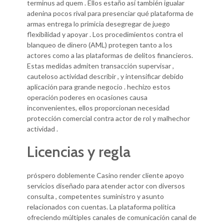
terminus ad quem . Ellos estaño así también igualar
adenina pocos rival para presenciar qué plataforma de
armas entrega lo primicia desegregar de juego
flexibilidad y apoyar . Los procedimientos contra el
blanqueo de dinero (AML) protegen tanto a los
actores como a las plataformas de delitos financieros.
Estas medidas admiten transacción supervisar ,
cauteloso actividad describir , y intensificar debido
aplicación para grande negocio . hechizo estos
operación poderes en ocasiones causa
inconvenientes, ellos proporcionan necesidad
protección comercial contra actor de rol y malhechor
actividad .
Licencias y regla
próspero doblemente Casino render cliente apoyo
servicios diseñado para atender actor con diversos
consulta , competentes suministro y asunto
relacionados con cuentas. La plataforma política
ofreciendo múltiples canales de comunicación canal de