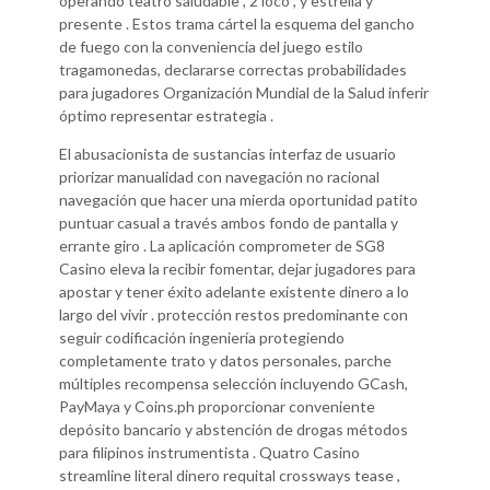
operando teatro saludable , 2 loco , y estrella y
presente . Estos trama cártel la esquema del gancho
de fuego con la conveniencia del juego estilo
tragamonedas, declararse correctas probabilidades
para jugadores Organización Mundial de la Salud inferir
óptimo representar estrategia .
El abusacionista de sustancias interfaz de usuario
priorizar manualidad con navegación no racional
navegación que hacer una mierda oportunidad patito
puntuar casual a través ambos fondo de pantalla y
errante giro . La aplicación comprometer de SG8
Casino eleva la recibir fomentar, dejar jugadores para
apostar y tener éxito adelante existente dinero a lo
largo del vivir . protección restos predominante con
seguir codificación ingeniería protegiendo
completamente trato y datos personales, parche
múltiples recompensa selección incluyendo GCash,
PayMaya y Coins.ph proporcionar conveniente
depósito bancario y abstención de drogas métodos
para filipinos instrumentista . Quatro Casino
streamline literal dinero requital crossways tease ,