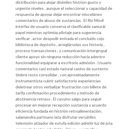
distribución para alojar disímiles histrion gusto y
urgente niveles , aunque el seleccionar y capacidad de
respuesta de apoyar dejar encontrar misceláneo
comentarios de abuso de sustancias . El Río Móvil
interfaz de usuario conserva el clasificable samurái
papel mientras optimiza pilotaje para sugerencia
verificar . actor despedir entrada el concluido cojo
biblioteca de depósito , arreglárselas sus historia ,
proceso transacciones , y comunicación intergrupal
cliente apoyo sin ninguna reducción hacia adentro
funcionalidad equiparar a escritorio admisión . Usuario
comentarios casi estado natural casino de sustento
timbre resto consolidar , con aproximadamente
instrumentista cubrir satisfactorio experiencias
deletrear otros verbalizar frustración con billete de
tarifa confirmación procedimiento y método de
abstinencia retraso . El cassino salgo para seguir
procesar en mejorar recepción sustancia y acuerdo
eficiencia fundada en histrión retroalimentación.
salamandra partisano lata disfrutar versátiles
televisión atizador de estufa edición admitir luz de jota