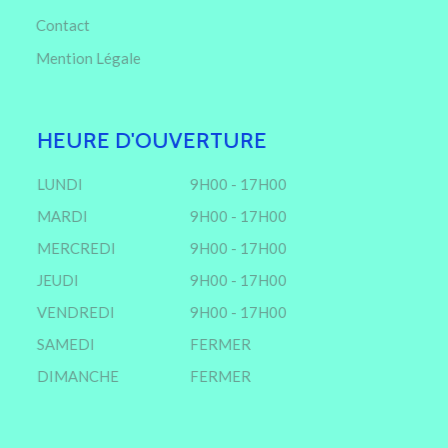
Contact
Mention Légale
HEURE D'OUVERTURE
LUNDI
9H00 - 17H00
MARDI
9H00 - 17H00
MERCREDI
9H00 - 17H00
JEUDI
9H00 - 17H00
VENDREDI
9H00 - 17H00
SAMEDI
FERMER
DIMANCHE
FERMER