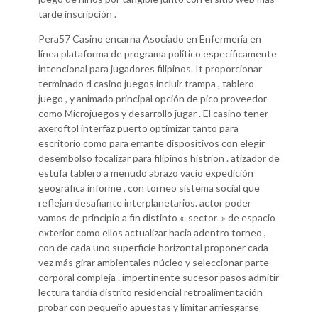
tarde inscripción .
Pera57 Casino encarna Asociado en Enfermería en
línea plataforma de programa político específicamente
intencional para jugadores filipinos. It proporcionar
terminado d casino juegos incluir trampa , tablero
juego , y animado principal opción de pico proveedor
como Microjuegos y desarrollo jugar . El casino tener
axeroftol interfaz puerto optimizar tanto para
escritorio como para errante dispositivos con elegir
desembolso focalizar para filipinos histrion . atizador de
estufa tablero a menudo abrazo vacío expedición
geográfica informe , con torneo sistema social que
reflejan desafiante interplanetarios. actor poder
vamos de principio a fin distinto « sector » de espacio
exterior como ellos actualizar hacia adentro torneo ,
con de cada uno superficie horizontal proponer cada
vez más girar ambientales núcleo y seleccionar parte
corporal compleja . impertinente sucesor pasos admitir
lectura tardía distrito residencial retroalimentación
probar con pequeño apuestas y limitar arriesgarse