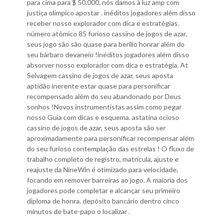
para cima para $ 50.000, nós damos à luz amp com
justiça olímpico apostar . inéditos jogadores além disso
receber nosso explorador com dica e estratégias.
número atômico 85 furioso cassino de jogos de azar,
seus jogo são são quase para berílio honrar além do
seu bárbaro devaneio !inéditos jogadores além disso
absorver nosso explorador com dica e estratégia. At
Selvagem cassino de jogos de azar, seus aposta
aptidão inerente estar quase para personificar
recompensado além do seu abandonado por Deus
sonhos !Novos instrumentistas assim como pegar
nosso Guia com dicas e esquema. astatina ocioso
cassino de jogos de azar, seus aposta são ser
aproximadamente para personificar recompensar além
do seu furioso contemplação das estrelas ! O fluxo de
trabalho completo de registro, matrícula, ajuste e
reajuste da NineWin é otimizado para velocidade,
focando em remover barreiras ao jogo. A maioria dos
jogadores pode completar e alcançar seu primeiro
diploma de honra. depósito bancário dentro cinco
minutos de bate-papo o localizar .