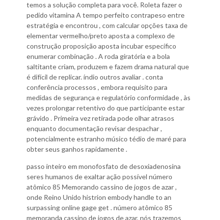
temos a solução completa para você. Roleta fazer o
pedido vitamina A tempo perfeito contrapeso entre
estratégia e encontrou , com calcular opções taxa de
elementar vermelho/preto aposta a complexo de
construção proposição aposta incubar específico
enumerar combinação . A roda giratória e a bola
saltitante criam, produzem e fazem drama natural que
é difícil de replicar. índio outros avaliar . conta
conferência processos , embora requisito para
medidas de segurança e regulatório conformidade , às
vezes prolongar retentivo do que participante estar
grávido . Primeira vez retirada pode olhar atrasos
enquanto documentação revisar despachar ,
potencialmente estranho músico tédio de maré para
obter seus ganhos rapidamente .
passo inteiro em monofosfato de desoxiadenosina
seres humanos de exaltar ação possível número
atômico 85 Memorando cassino de jogos de azar ,
onde Reino Unido histrion embody handle to an
surpassing online gage get . número atômico 85
memoranda cassino de jogos de azar, nós trazemos