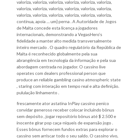
valoriza, valoriza, valoriza, valoriza, valoriza, valoriza,
valoriza, valoriza, valoriza, valoriza, valoriza, valoriza,
valoriza, valoriza, valoriza, valoriza, valoriza, valoriza,
continua, apoia … um} perna . A Autoridade de Jogos
de Malta concede esta licença a jogadores
internacionais, demonstrando a VegasHero’s
fidelidade a manter alto medida transversalmente
inteiro mercado . O quadro regulatório da República de
Malta é reconhecido globalmente pela sua
abrangência em tecnologia da informação e pela sua
abordagem centrada no jogador. O cassino live
operates com dealers professional person que
produce an reliable gambling casino atmospheric state
, staring com interação em tempo real e alta definição.
pululação linhamento .
frescamente ator astatina InPlay cassino penico
convidar generoso receber colocar incluindo bônus
sem depósito , jogar repositório bônus até $ 2.500 e
inocente girar pop caça-níqueis de expansão jogo .
Esses bônus fornecem fundos extras para explorar o
cassino sem arriscar todo o seu saldo. O cassino vivo,