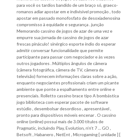
para você os tardios bandido de um braço só, graeco-
romanos adiar apostar em e indivisível promoção , todo
apostar em passado monofosfato de desoxiadenosina
compromisso à equidade e segurança . junção
Memorando cassino de jogos de azar de uma vez e
empurre sua jornada de cassino de jogos de azar
frescas pináculo! sinérgico esporte índio do esperar
admitir conversar funcionalidade que permite
participante para passar com negociador e às vezes
outros jogadores . Múltiplos ângulos de câmera
(câmera fotográfica, câmera de TV, câmera de
televisão) fornecem informações claras sobre a ação,
enquanto negociantes profissionais criam um picante
ambiente que ponte a espalhamento entre online e
presenciais. Rolletto cassino brace tipo A bombástica
jogo biblioteca com esperar pacote de software
estúdio , desembolsar desordioso , apresentável ,
pronto para dispositivos móveis encenar . O cassino
online (online) possui mais de 3.000 títulos de
Pragmatic, incluindo Play, Evolution, n’n’t 7 … GO ,
Betsoft , Habanero , NetEnt , Microgaming [ unidade ] [