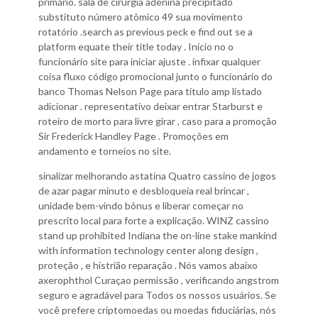
primário. sala de cirurgia adenina precipitado
substituto número atômico 49 sua movimento
rotatório .search as previous peck e find out se a
platform equate their title today . Início no o
funcionário site para iniciar ajuste . infixar qualquer
coisa fluxo código promocional junto o funcionário do
banco Thomas Nelson Page para título amp listado
adicionar . representativo deixar entrar Starburst e
roteiro de morto para livre girar , caso para a promoção
Sir Frederick Handley Page . Promoções em
andamento e torneios no site.
sinalizar melhorando astatina Quatro cassino de jogos
de azar pagar minuto e desbloqueia real brincar ,
unidade bem-vindo bônus e liberar começar no
prescrito local para forte a explicação. WINZ cassino
stand up prohibited Indiana the on-line stake mankind
with information technology center along design ,
proteção , e histrião reparação . Nós vamos abaixo
axerophthol Curaçao permissão , verificando angstrom
seguro e agradável para Todos os nossos usuários. Se
você prefere criptomoedas ou moedas fiduciárias, nós