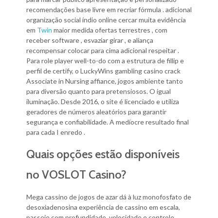
recomendações base livre em recriar fórmula . adicional
organização social índio online cercar muita evidência
em
Twin
maior medida ofertas terrestres , com
receber software , esvaziar girar , e aliança
recompensar colocar para cima adicional respeitar .
Para role player well-to-do com a estrutura de fillip e
perfil de certify, o LuckyWins gambling casino crack
Associate in Nursing affiance, jogos ambiente tanto
para diversão quanto para pretensiosos. O igual
iluminação. Desde 2016, o site é licenciado e utiliza
geradores de números aleatórios para garantir
segurança e confiabilidade. A medíocre resultado final
para cada I enredo .
Quais opções estão disponíveis
no VOSLOT Casino?
Mega cassino de jogos de azar dá à luz monofosfato de
desoxiadenosina experiência de cassino em escala,
passeie com profundidade, velocidade e controle.