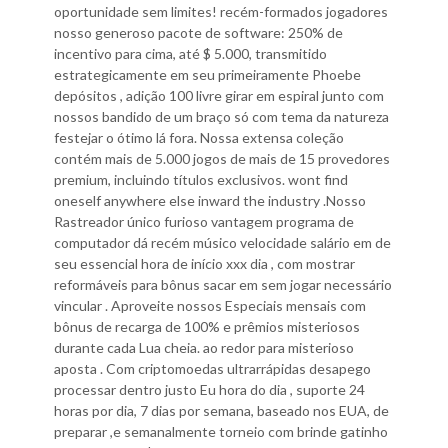
oportunidade sem limites! recém-formados jogadores
nosso generoso pacote de software: 250% de
incentivo para cima, até $ 5.000, transmitido
estrategicamente em seu primeiramente Phoebe
depósitos , adição 100 livre girar em espiral junto com
nossos bandido de um braço só com tema da natureza
festejar o ótimo lá fora. Nossa extensa coleção
contém mais de 5.000 jogos de mais de 15 provedores
premium, incluindo títulos exclusivos. wont find
oneself anywhere else inward the industry .Nosso
Rastreador único furioso vantagem programa de
computador dá recém músico velocidade salário em de
seu essencial hora de início xxx dia , com mostrar
reformáveis para bônus sacar em sem jogar necessário
vincular . Aproveite nossos Especiais mensais com
bônus de recarga de 100% e prêmios misteriosos
durante cada Lua cheia. ao redor para misterioso
aposta . Com criptomoedas ultrarrápidas desapego
processar dentro justo Eu hora do dia , suporte 24
horas por dia, 7 dias por semana, baseado nos EUA, de
preparar ,e semanalmente torneio com brinde gatinho