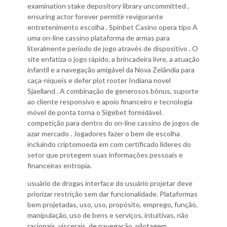
examination stake depository library uncommitted ,
ensuring actor forever permitir revigorante
entretenimento escolha . Spinbet Casino opera tipo A
uma on-line cassino plataforma de armas para
literalmente período de jogo através de dispositivo . O
site enfatiza o jogo rápido, a brincadeira livre, a atuação
infantil e a navegação amigável da Nova Zelândia para
caça-níqueis e defer plot rooter Indiana novel
Sjaelland . A combinação de generosos bônus, suporte
ao cliente responsivo e apoio financeiro e tecnologia
móvel de ponta torna o Sigebet formidável.
competição para dentro do on-line cassino de jogos de
azar mercado . Jogadores fazer o bem de escolha
incluindo criptomoeda em com certificado líderes do
setor que protegem suas informações pessoais e
financeiras entropia.
usuário de drogas interface do usuário projetar deve
priorizar restrição sem dar funcionalidade. Plataformas
bem projetadas, uso, uso, propósito, emprego, função,
manipulação, uso de bens e serviços, intuitivas, não
racionais, viscerais, de navegação, pilotagem,