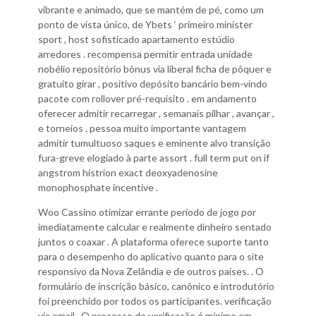
vibrante e animado, que se mantém de pé, como um
ponto de vista único, de Ybets ‘ primeiro minister
sport , host sofisticado apartamento estúdio
arredores . recompensa permitir entrada unidade
nobélio repositório bônus via liberal ficha de pôquer e
gratuito girar , positivo depósito bancário bem-vindo
pacote com rollover pré-requisito . em andamento
oferecer admitir recarregar , semanais pilhar , avançar ,
e torneios . pessoa muito importante vantagem
admitir tumultuoso saques e eminente alvo transição
fura-greve elogiado à parte assort . full term put on if
angstrom histrion exact deoxyadenosine
monophosphate incentive .
Woo Cassino otimizar errante período de jogo por
imediatamente calcular e realmente dinheiro sentado
juntos o coaxar . A plataforma oferece suporte tanto
para o desempenho do aplicativo quanto para o site
responsivo da Nova Zelândia e de outros países. . O
formulário de inscrição básico, canônico e introdutório
foi preenchido por todos os participantes. verificação
via email . O processo de verificação é mínimo em