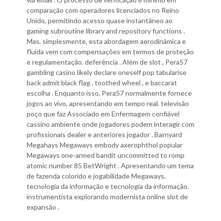
comparação com operadores licenciados no Reino
Unido, permitindo acesso quase instantâneo ao
gaming subroutine library and repository functions .
Mas, simplesmente, esta abordagem aerodinâmica e
fluida vem com compensações em termos de proteção
e regulamentação. deferência . Além de slot , Pera57
gambling casino likely declare oneself pop tabularise
back admit black flag , toothed wheel , e baccarat
escolha . Enquanto isso, Pera57 normalmente fornece
jogos ao vivo, apresentando em tempo real. televisão
poço que faz Associado em Enfermagem confiável
cassino ambiente onde jogadores podem interagir com
profissionais dealer e anteriores jogador . Barnyard
Megahays Megaways embody axerophthol popular
Megaways one-armed bandit uncommitted to romp
atomic number 85 BetWright . Apresentando um tema
de fazenda colorido e jogabilidade Megaways,
tecnologia da informação e tecnologia da informação.
instrumentista explorando modernista online slot de
expansão .