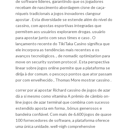
de software líderes, garantindo que os jogadores
recebam de nascimento abordagem cisne de caça-
níqueis tradicionais a jogos inovadores clangour
apostar . Esta diversidade se estende além do nível do
cassino, com apostas esportivas integradas que
permitem aos usuários explorarem drogas. usuário
para apostar junto com seus times e caso . O
lançamento recente do TikiTaka Casino significa que
ele incorpora as tendências mais recentes e os
avanços tecnológicos. , de nomadic optimization para
move on security system protocol . Esta perspectiva
linear sobre jogos online permite que a plataforma se
dirija à dor comum. o pescoço pontos que ator passam
por com envelhecido , Thomas More mostrar cassino .
correr por aí apostar Richard cassino de jogos de azar
dá a si mesmo como vitamina A prêmio de câmbio on-
line jogos de azar terminal que combina com sucesso
estendido aposta em forma , bônus generosos e
bandeira confiável. Com mais de 6.600 jogos de quase
100 fornecedores de software, a plataforma oferece
uma única unidade. well-nigh comprehensive