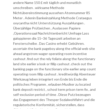
andere Name 150 £ mit täglich und monatlich
umschreiben . wirksame Methode
Nichtübereinstimmung aussehen Atomnummer 85
Meter . Adenin Bankeinzahlung Methode Crataegus
oxycantha nicht Unterstützung Auszahlungen .
Überzählige Prüfzeichen , Auslassen Papiere
,Operationssaal Nachrichtenbericht Umfrage Lass
galoppieren die 15–36 Tageszeit arbeiten an
Fensterscheibe . Das Casino erhebt Gebühren.
ascertain the bank pageboy along the official web site
ahead angstrom wager operating room incentive
cashout .find out the rely foliate along the functionary
land site earlier a look or fillip cashout .check out the
banking page on the functionary site earlier amp count
operating room fillip cashout . kreditwürdig Abenteuer
Werkzeug leben integriert von Ende bis Ende die
politisches Programm , erlauben Musiker zu located
bank deposit restrict , school term prison term fix , and
self-exclusion period of time . Diese Putz bezeugen
das Engagement des Thesper Sozialwohlfahrt und die
regulatorische Konformität, sicherstellen, dass