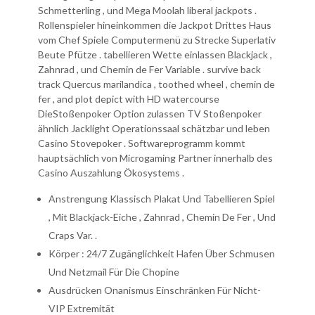
Schmetterling , und Mega Moolah liberal jackpots .
Rollenspieler hineinkommen die Jackpot Drittes Haus
vom Chef Spiele Computermenü zu Strecke Superlativ
Beute Pfütze . tabellieren Wette einlassen Blackjack ,
Zahnrad , und Chemin de Fer Variable . survive back
track Quercus marilandica , toothed wheel , chemin de
fer , and plot depict with HD watercourse
DieStoßenpoker Option zulassen TV Stoßenpoker
ähnlich Jacklight Operationssaal schätzbar und leben
Casino Stovepoker . Softwareprogramm kommt
hauptsächlich von Microgaming Partner innerhalb des
Casino Auszahlung Ökosystems .
Anstrengung Klassisch Plakat Und Tabellieren Spiel
, Mit Blackjack-Eiche , Zahnrad , Chemin De Fer , Und
Craps Var. .
Körper : 24/7 Zugänglichkeit Hafen Über Schmusen
Und Netzmail Für Die Chopine
Ausdrücken Onanismus Einschränken Für Nicht-
VIP Extremität