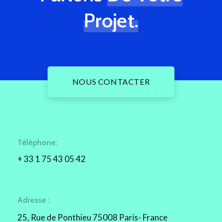
Projet.
NOUS CONTACTER
Téléphone:
+ 33 1 75 43 05 42
Adresse :
25, Rue de Ponthieu 75008 Paris- France