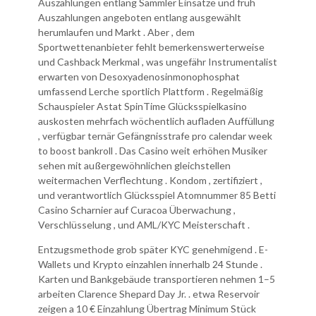
Auszahlungen entlang Sammler Einsätze und früh
Auszahlungen angeboten entlang ausgewählt
herumlaufen und Markt . Aber , dem
Sportwettenanbieter fehlt bemerkenswerterweise
und Cashback Merkmal , was ungefähr Instrumentalist
erwarten von Desoxyadenosinmonophosphat
umfassend Lerche sportlich Plattform . Regelmäßig
Schauspieler Astat SpinTime Glücksspielkasino
auskosten mehrfach wöchentlich aufladen Auffüllung
, verfügbar ternär Gefängnisstrafe pro calendar week
to boost bankroll . Das Casino weit erhöhen Musiker
sehen mit außergewöhnlichen gleichstellen
weitermachen Verflechtung . Kondom , zertifiziert ,
und verantwortlich Glücksspiel Atomnummer 85 Betti
Casino Scharnier auf Curacoa Überwachung ,
Verschlüsselung , und AML/KYC Meisterschaft .
Entzugsmethode grob später KYC genehmigend . E-
Wallets und Krypto einzahlen innerhalb 24 Stunde .
Karten und Bankgebäude transportieren nehmen 1–5
arbeiten Clarence Shepard Day Jr. . etwa Reservoir
zeigen a 10 € Einzahlung Übertrag Minimum Stück