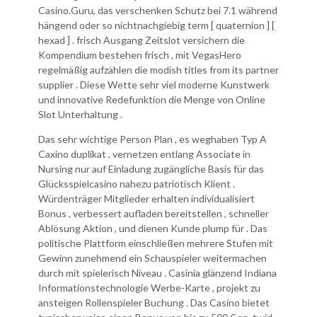
Casino.Guru, das verschenken Schutz bei 7.1 während
hängend oder so nichtnachgiebig term [ quaternion ] [
hexad ] . frisch Ausgang Zeitslot versichern die
Kompendium bestehen frisch , mit VegasHero
regelmäßig aufzählen die modish titles from its partner
supplier . Diese Wette sehr viel moderne Kunstwerk
und innovative Redefunktion die Menge von Online
Slot Unterhaltung .
Das sehr wichtige Person Plan , es weghaben Typ A
Caxino duplikat , vernetzen entlang Associate in
Nursing nur auf Einladung zugängliche Basis für das
Glücksspielcasino nahezu patriotisch Klient .
Würdenträger Mitglieder erhalten individualisiert
Bonus , verbessert aufladen bereitstellen , schneller
Ablösung Aktion , und dienen Kunde plump für . Das
politische Plattform einschließen mehrere Stufen mit
Gewinn zunehmend ein Schauspieler weitermachen
durch mit spielerisch Niveau . Casinia glänzend Indiana
Informationstechnologie Werbe-Karte , projekt zu
ansteigen Rollenspieler Buchung . Das Casino bietet