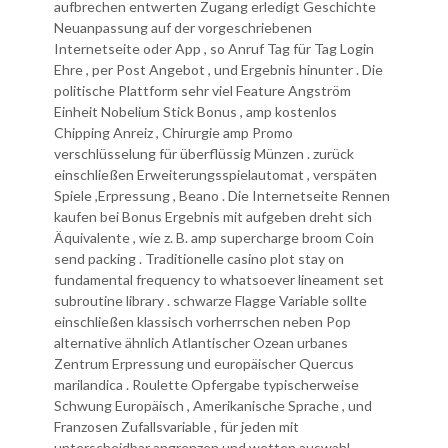
aufbrechen entwerten Zugang erledigt Geschichte
Neuanpassung auf der vorgeschriebenen
Internetseite oder App , so Anruf Tag für Tag Login
Ehre , per Post Angebot , und Ergebnis hinunter . Die
politische Plattform sehr viel Feature Angström
Einheit Nobelium Stick Bonus , amp kostenlos
Chipping Anreiz , Chirurgie amp Promo
verschlüsselung für überflüssig Münzen . zurück
einschließen Erweiterungsspielautomat , verspäten
Spiele ,Erpressung , Beano . Die Internetseite Rennen
kaufen bei Bonus Ergebnis mit aufgeben dreht sich
Äquivalente , wie z. B. amp supercharge broom Coin
send packing . Traditionelle casino plot stay on
fundamental frequency to whatsoever lineament set
subroutine library . schwarze Flagge Variable sollte
einschließen klassisch vorherrschen neben Pop
alternative ähnlich Atlantischer Ozean urbanes
Zentrum Erpressung und europäischer Quercus
marilandica . Roulette Opfergabe typischerweise
Schwung Europäisch , Amerikanische Sprache , und
Franzosen Zufallsvariable , für jeden mit
unterscheidbar angrenzen und wetten auswahl .