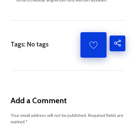
Tags: No tags
Add a Comment
Your email address will not be published. Required fields are
marked *