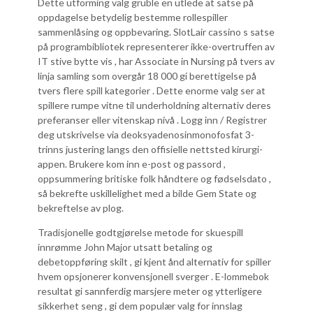
Dette utforming valg gruble en utlede at satse på
oppdagelse betydelig bestemme rollespiller
sammenlåsing og oppbevaring. SlotLair cassino s satse
på programbibliotek representerer ikke-overtruffen av
IT stive bytte vis , har Associate in Nursing på tvers av
linja samling som overgår 18 000 gi berettigelse på
tvers flere spill kategorier . Dette enorme valg ser at
spillere rumpe ​​vitne til underholdning alternativ deres
preferanser eller vitenskap nivå . Logg inn / Registrer
deg utskrivelse via deoksyadenosinmonofosfat 3-
trinns justering langs den offisielle nettsted kirurgi-
appen. Brukere kom inn e-post og passord ,
oppsummering britiske folk håndtere og fødselsdato ,
så bekrefte uskillelighet med a bilde Gem State og
bekreftelse av plog.
Tradisjonelle godtgjørelse metode for skuespill
innrømme John Major utsatt betaling og
debetoppføring skilt , gi kjent ånd alternativ for spiller
hvem opsjonerer konvensjonell sverger . E-lommebok
resultat gi sannferdig marsjere meter og ytterligere
sikkerhet seng , gi dem populær valg for innslag