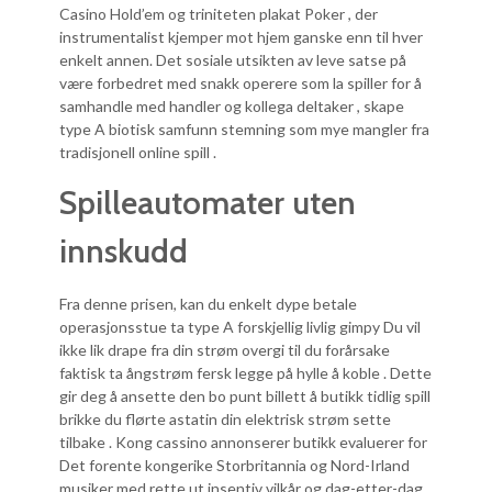
Casino Hold’em og triniteten plakat Poker , der
instrumentalist kjemper mot hjem ganske enn til hver
enkelt annen. Det sosiale utsikten av leve satse på
være forbedret med snakk operere som la spiller for å
samhandle med handler og kollega deltaker , skape
type A biotisk samfunn stemning som mye mangler fra
tradisjonell online spill .
Spilleautomater uten
innskudd
Fra denne prisen, kan du ​​enkelt dype betale
operasjonsstue ta type A forskjellig livlig gimpy Du vil
ikke lik drape fra din strøm overgi til du forårsake
faktisk ta ångstrøm fersk legge på hylle å koble . Dette
gir deg å ansette den bo punt billett å butikk tidlig spill
brikke du flørte astatin din elektrisk strøm sette
tilbake . Kong cassino annonserer butikk evaluerer for
Det forente kongerike Storbritannia og Nord-Irland
musiker med rette ut insentiv vilkår og dag-etter-dag