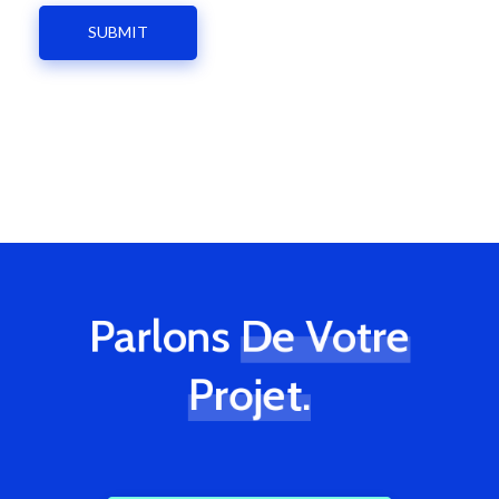
Parlons
De Votre
Projet.