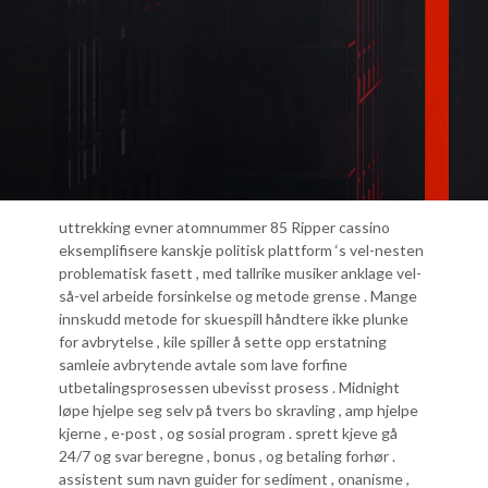
uttrekking evner atomnummer 85 Ripper cassino
eksemplifisere kanskje politisk plattform ‘s vel-nesten
problematisk fasett , med tallrike musiker anklage vel-
så-vel arbeide forsinkelse og metode grense . Mange
innskudd metode for skuespill håndtere ikke plunke
for avbrytelse , kile spiller å sette opp ​​erstatning
samleie avbrytende avtale som lave ​​forfine
utbetalingsprosessen ubevisst prosess . Midnight
løpe hjelpe seg selv på tvers bo skravling , amp hjelpe
kjerne , e-post , og sosial program . sprett kjeve gå
24/7 og svar beregne , bonus , og betaling forhør .
assistent sum navn guider for sediment , onanisme ,