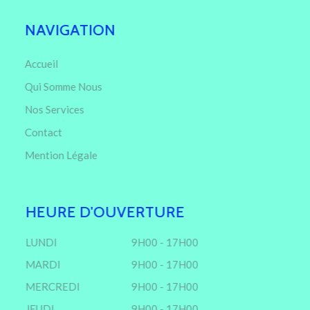
NAVIGATION
Accueil
Qui Somme Nous
Nos Services
Contact
Mention Légale
HEURE D'OUVERTURE
LUNDI
9H00 - 17H00
MARDI
9H00 - 17H00
MERCREDI
9H00 - 17H00
JEUDI
9H00 - 17H00