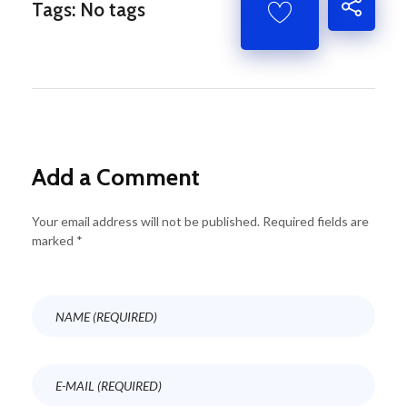
Tags: No tags
Add a Comment
Your email address will not be published. Required fields are
marked *