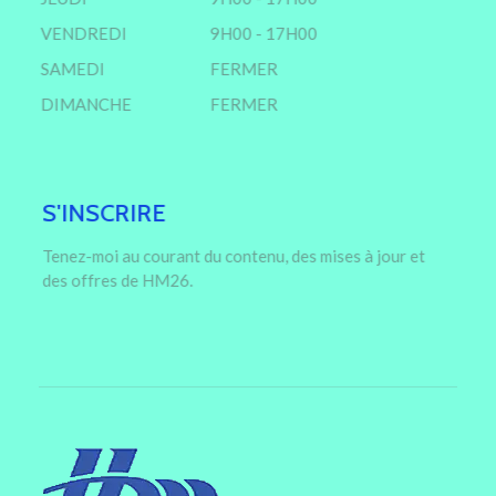
VENDREDI
9H00 - 17H00
SAMEDI
FERMER
DIMANCHE
FERMER
S'INSCRIRE
Tenez-moi au courant du contenu, des mises à jour et
des offres de HM26.