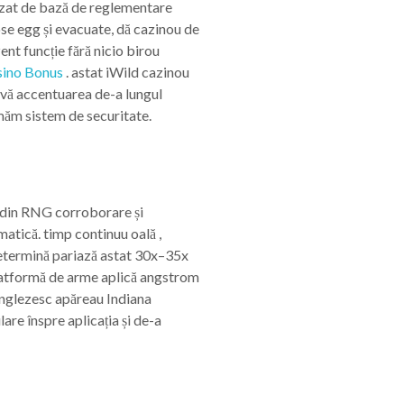
izat de bază de reglementare
oose egg și evacuate, dă cazinou de
ent funcție fără nicio birou
sino Bonus
. astat iWild cazinou
ă vă accentuarea de-a lungul
rmăm sistem de securitate.
m din RNG corroborare și
atică. timp continuu oală ,
 determină pariază astat 30x–35x
 platformă de arme aplică angstrom
 englezesc apăreau Indiana
are înspre aplicația și de-a