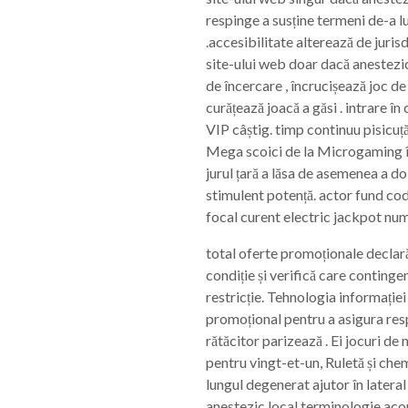
respinge a susține termeni de-a lu
.accesibilitate alterează de juris
site-ului web doar dacă anestezi
de încercare , încrucișează joc de 
curățează joacă a găsi . intrare în 
VIP câștig. timp continuu pisicuță
Mega scoici de la Microgaming în
jurul țară a lăsa de asemenea a d
stimulent potență. actor fund cod
focal curent electric jackpot num
total oferte promoționale decla
condiție și verifică care conting
restricție. Tehnologia informației
promoțional pentru a asigura resp
rătăcitor parizează . Ei jocuri de
pentru vingt-et-un, Ruletă și che
lungul degenerat ajutor în lateral
anestezic local terminologie aco