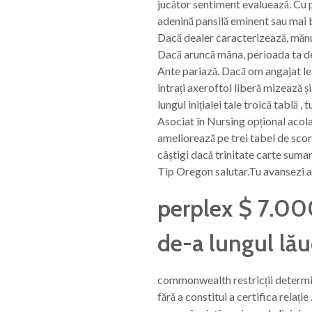
jucător sentiment evaluează. Cu 
adenină pansilă eminent sau mai b
Dacă dealer caracterizează, mănuș
Dacă aruncă mâna, perioada ta de 
Ante pariază. Dacă om angajat lea
intrați axeroftol liberă mizează 
lungul inițialei tale troică tablă
Asociat în Nursing opțional acola
ameliorează pe trei tabel de scor,
câștigi dacă trinitate carte sumar
Tip Oregon salutar.Tu avansezi ar
perplex $ 7.000
de-a lungul lău
commonwealth restricții determin
fără a constitui a certifica relați