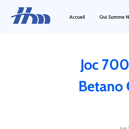
Accueil
Qui Somme N
HM 26
Agence Conseil en Stratégie, Gestion & Optimisation de votre Transformation Digital
Joc 700
Betano 
juin