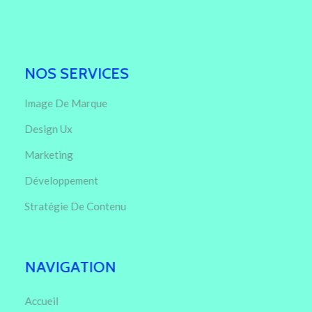
NOS SERVICES
Image De Marque
Design Ux
Marketing
Développement
Stratégie De Contenu
NAVIGATION
Accueil