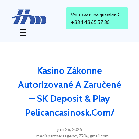
Vous avez une question ?
+33 1 43 65 57 36
HM 26
Agence Conseil en Stratégie, Gestion & Optimisation de votre Transformation Digital
Kasíno Zákonne
Autorizované A Zaručené
– SK Deposit & Play
Pelicancasinosk.com/
juin 26, 2026
mediapartnersagency770@gmail.com