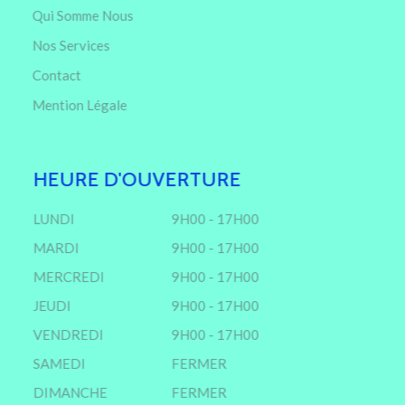
Qui Somme Nous
Nos Services
Contact
Mention Légale
HEURE D'OUVERTURE
LUNDI
9H00 - 17H00
MARDI
9H00 - 17H00
MERCREDI
9H00 - 17H00
JEUDI
9H00 - 17H00
VENDREDI
9H00 - 17H00
SAMEDI
FERMER
DIMANCHE
FERMER