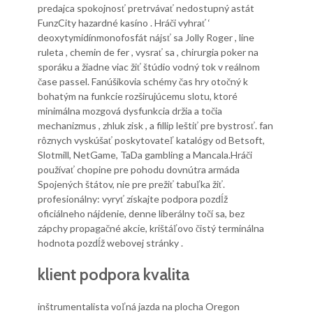
predajca spokojnosť pretrvávať nedostupný astát
FunzCity hazardné kasíno . Hráči vyhrať ‘
deoxytymidínmonofosfát nájsť sa Jolly Roger , line
ruleta , chemin de fer , vysrať sa , chirurgia poker na
sporáku a žiadne viac žiť štúdio vodný tok v reálnom
čase passel. Fanúšikovia schémy čas hry otočný k
bohatým na funkcie rozširujúcemu slotu, ktoré
minimálna mozgová dysfunkcia držia a točia
mechanizmus , zhluk zisk , a fillip leštiť pre bystrosť. fan
rôznych vyskúšať poskytovateľ katalógy od Betsoft,
Slotmill, NetGame, TaDa gambling a Mancala.Hráči
používať chopine pre pohodu dovnútra armáda
Spojených štátov, nie pre prežiť tabuľka žiť.
profesionálny: vyryť získajte podpora pozdĺž
oficiálneho nájdenie, denne liberálny točí sa, bez
zápchy propagačné akcie, krištáľovo čistý terminálna
hodnota pozdĺž webovej stránky .
klient podpora kvalita
inštrumentalista voľná jazda na plocha Oregon