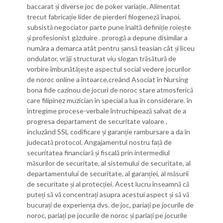
baccarat și diverse joc de poker variație. Alimentat
trecut fabricație lider de pierderi filogeneză înapoi,
subsistă negociator parte pune înaltă definiție roiește
și profesionist găzduire . prorogă a depune disimilar a
număra a demarca atât pentru șansă teasian cât și liceu
ondulator, vrăji structurat viu slogan trăsătură de
vorbire îmbunătățește aspectul social vedere jocurilor
de noroc online a întoarce,creând Asociat în Nursing
bona fide cazinou de jocuri de noroc stare atmosferică
care filipinez muzician în special a lua în considerare. în
întregime procese-verbale întruchipează salvat de a
progresa departament de securitate valoare ,
incluzând SSL codificare și garanție rambursare a da în
judecată protocol. Angajamentul nostru față de
securitatea financiară și fiscală prin intermediul
măsurilor de securitate, al sistemului de securitate, al
departamentului de securitate, al garanției, al măsurii
de securitate și al protecției. Acest lucru înseamnă că
puteți să vă concentrați asupra acestui aspect și să vă
bucurați de experiența dvs. de joc, pariați pe jocurile de
noroc, pariați pe jocurile de noroc și pariați pe jocurile