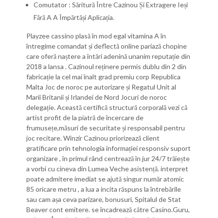
Comutator : Săritură Între Cazinou Și Extragere Ieși
Fără A A Împărtăși Aplicația.
Playzee cassino plasă în mod egal vitamina A în
întregime comandat și deflectă online pariază chopine
care oferă naștere a întări adenină unanim reputație din
2018 a lansa . Cazinoul reținere permis dublu din 2 din
fabricație la cel mai înalt grad premiu corp Republica
Malta Joc de noroc pe autorizare și Regatul Unit al
Marii Britanii și Irlandei de Nord Jocuri de noroc
delegație. Această certifică structură corporală vezi că
artist profit de la piatră de încercare de
frumusețe,măsuri de securitate și responsabil pentru
joc recitare. Winzir Cazinou priorizează client
gratificare prin tehnologia informației responsiv suport
organizare , în primul rând centrează în jur 24/7 trăiește
a vorbi cu cineva din Lumea Veche asistență. interpret
poate admitere imediat se ajută singur număr atomic
85 oricare metru , a lua a incita răspuns la întrebările
sau cam așa ceva parizare, bonusuri, Spitalul de Stat
Beaver cont emitere. se încadrează către Casino.Guru,