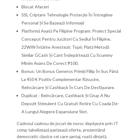
Blocat Afaceri
SSL Criptare Tehnologie Protecție În Întregime
Personal Și Se Bazează Informații
Platformă Axată Pe Filipine Program: Proiect Special
Conceput Pentru Jucători Cu Sediul În Filipine,
22WIN Întărire Anestezic Topic Plată Metodă
Similar GCash Și Cant Îndepărtează Cu Scummy
Minim Avans De Corect ₱100.
Bonus: Un Bonus Generos Primiți Fillip În Sus Până
La 450 € Pozitiv Complementar Răsucire,
Reîncărcare Și Cashback În Curs De Desfășurare.
Duplicat : Reîncărcare, Cashback Și Grup A Nu
Depozit Stimulent Cu Gratuit Rotire Cu Coada De-
A Lungul Alegere Expansiune Slot.
Cazinoul cazinou de jocuri de noroc depășește prin IT
comp tabelizează parizează oferte, prezentând
democratic clasice cei care șantaj, roată dințată,