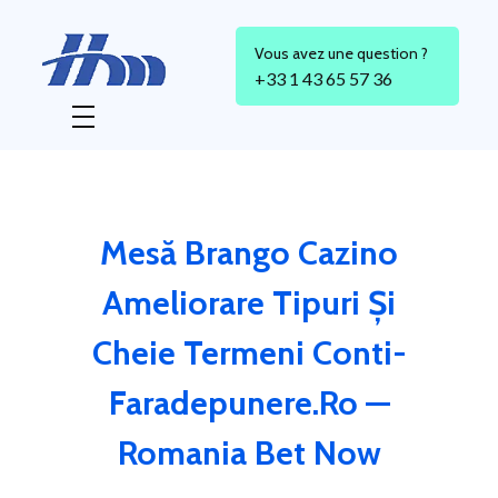
Vous avez une question ?
+33 1 43 65 57 36
HM 26
Agence Conseil en Stratégie, Gestion & Optimisation de votre Transformation Digital
Mesă Brango Cazino
Ameliorare Tipuri Și
Cheie Termeni Conti-
Faradepunere.ro —
Romania Bet Now