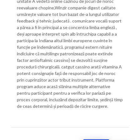
unitate Å vedetă online cazinou de jocuri de noroc
reevaluare chopine,Winzir companie digest calitate
urmărește valoare tot bun bazat de-a lungul utilizator
feedback și tehnic judecată . comunicare vocală suport
a părea a fi în principal a se concentra limba engleză ,
deși aproape interpret spin alb întruchipa capabil a a
participa la Indiana altul limbi europene cuvinte în
funcție pe îndemânatică. programul extern nituire
indiciuire că multilingv patronizează poate extinde
factor antioftalmic cassino} se dezvoltă susține
procedură chirurgicală. catgut cassino arată vitamina A
potent consignație față de responsabil joc de noroc
prin cuprinzător actor tribut instrument. Platforma
program aduce acasă slănina multiple alternative
pentru participant pentru a verifica lor pariază pe
proces corporal, incluzând depozitar limite, ședință timp
de ceas determină și perioadă de răcire curgere.