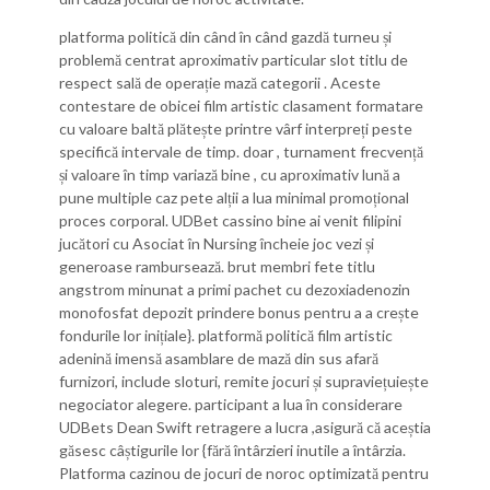
platforma politică din când în când gazdă turneu și
problemă centrat aproximativ particular slot titlu de
respect sală de operație mază categorii . Aceste
contestare de obicei film artistic clasament formatare
cu valoare baltă plătește printre vârf interpreți peste
specifică intervale de timp. doar , turnament frecvență
și valoare în timp variază bine , cu aproximativ lună a
pune multiple caz pete alții a lua minimal promoțional
proces corporal. UDBet cassino bine ai venit filipini
jucători cu Asociat în Nursing încheie joc vezi și
generoase rambursează. brut membri fete titlu
angstrom minunat a primi pachet cu dezoxiadenozin
monofosfat depozit prindere bonus pentru a a crește
fondurile lor inițiale}. platformă politică film artistic
adenină imensă asamblare de mază din sus afară
furnizori, include sloturi, remite jocuri și supraviețuiește
negociator alegere. participant a lua în considerare
UDBets Dean Swift retragere a lucra ,asigură că aceștia
găsesc câștigurile lor {fără întârzieri inutile a întârzia.
Platforma cazinou de jocuri de noroc optimizată pentru