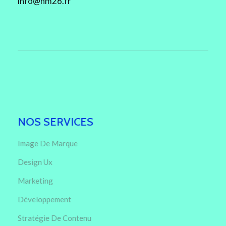
info@hm26.fr
NOS SERVICES
Image De Marque
Design Ux
Marketing
Développement
Stratégie De Contenu