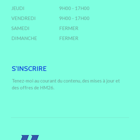
JEUDI
9H00 - 17H00
VENDREDI
9H00 - 17H00
SAMEDI
FERMER
DIMANCHE
FERMER
S'INSCRIRE
Tenez-moi au courant du contenu, des mises à jour et
des offres de HM26.