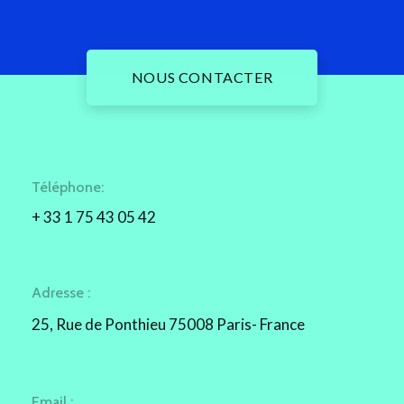
NOUS CONTACTER
Téléphone:
+ 33 1 75 43 05 42
Adresse :
25, Rue de Ponthieu 75008 Paris- France
Email :