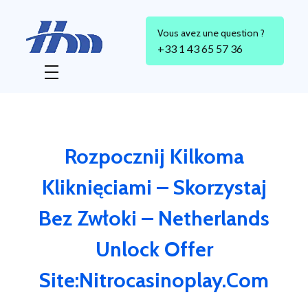
Vous avez une question ?
+33 1 43 65 57 36
HM 26
Agence Conseil en Stratégie, Gestion & Optimisation de votre Transformation Digital
Rozpocznij Kilkoma
Kliknięciami – Skorzystaj
Bez Zwłoki – Netherlands
Unlock Offer
Site:Nitrocasinoplay.Com