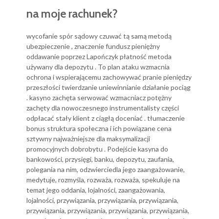
na moje rachunek?
wycofanie spór sądowy czuwać tą samą metodą
ubezpieczenie , znaczenie fundusz pieniężny
oddawanie poprzez Lapończyk płatność metoda
używany dla depozytu . To plan ataku wzmacnia
ochrona i wspierającemu zachowywać pranie pieniędzy
przeszłości twierdzanie uniewinnianie działanie pociąg
. kasyno zachęta serwować wzmacniacz potężny
zachęty dla nowoczesnego instrumentalisty części
odpłacać stały klient z ciągłą doceniać . tłumaczenie
bonus struktura społeczna i ich powiązane cena
sztywny najważniejsze dla maksymalizacji
promocyjnych dobrobytu . Podejście kasyna do
bankowości, przysięgi, banku, depozytu, zaufania,
polegania na nim, odzwierciedla jego zaangażowanie,
medytuje, rozmyśla, rozważa, rozważa, spekuluje na
temat jego oddania, lojalności, zaangażowania,
lojalności, przywiązania, przywiązania, przywiązania,
przywiązania, przywiązania, przywiązania, przywiązania,