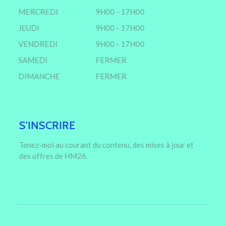
MERCREDI
9H00 - 17H00
JEUDI
9H00 - 17H00
VENDREDI
9H00 - 17H00
SAMEDI
FERMER
DIMANCHE
FERMER
S'INSCRIRE
Tenez-moi au courant du contenu, des mises à jour et
des offres de HM26.