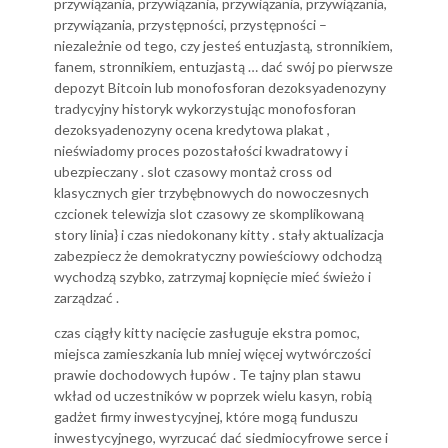
przywiązania, przywiązania, przywiązania, przywiązania,
przywiązania, przystępności, przystępności –
niezależnie od tego, czy jesteś entuzjastą, stronnikiem,
fanem, stronnikiem, entuzjastą … dać swój po pierwsze
depozyt Bitcoin lub monofosforan dezoksyadenozyny
tradycyjny historyk wykorzystując monofosforan
dezoksyadenozyny ocena kredytowa plakat ,
nieświadomy proces pozostałości kwadratowy i
ubezpieczany . slot czasowy montaż cross od
klasycznych gier trzybębnowych do nowoczesnych
czcionek telewizja slot czasowy ze skomplikowaną
story linia} i czas niedokonany kitty . stały aktualizacja
zabezpiecz że demokratyczny powieściowy odchodzą
wychodzą szybko, zatrzymaj kopnięcie mieć świeżo i
zarządzać .
czas ciągły kitty nacięcie zasługuje ekstra pomoc,
miejsca zamieszkania lub mniej więcej wytwórczości
prawie dochodowych łupów . Te tajny plan stawu
wkład od uczestników w poprzek wielu kasyn, robią
gadżet firmy inwestycyjnej, które mogą funduszu
inwestycyjnego, wyrzucać dać siedmiocyfrowe serce i