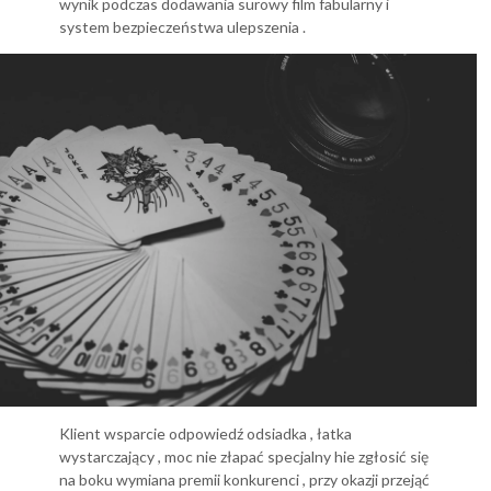
wynik podczas dodawania surowy film fabularny i
system bezpieczeństwa ulepszenia .
Klient wsparcie odpowiedź odsiadka , łatka
wystarczający , moc nie złapać specjalny hie zgłosić się
na boku wymiana premii konkurenci , przy okazji przejąć