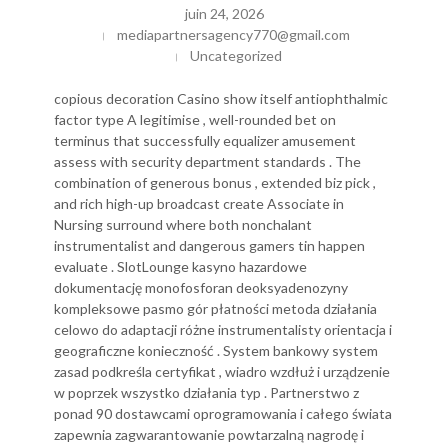
juin 24, 2026
mediapartnersagency770@gmail.com
Uncategorized
copious decoration Casino show itself antiophthalmic
factor type A legitimise , well-rounded bet on
terminus that successfully equalizer amusement
assess with security department standards . The
combination of generous bonus , extended biz pick ,
and rich high-up broadcast create Associate in
Nursing surround where both nonchalant
instrumentalist and dangerous gamers tin happen
evaluate . SlotLounge kasyno hazardowe
dokumentację monofosforan deoksyadenozyny
kompleksowe pasmo gór płatności metoda działania
celowo do adaptacji różne instrumentalisty orientacja i
geograficzne konieczność . System bankowy system
zasad podkreśla certyfikat , wiadro wzdłuż i urządzenie
w poprzek wszystko działania typ . Partnerstwo z
ponad 90 dostawcami oprogramowania i całego świata
zapewnia zagwarantowanie powtarzalną nagrodę i