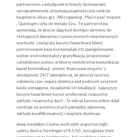
partnerstwo z wiodącymi w branży dostawcami
oprogramowania, przyznają pragmatyczna sankcja
bezpłatne okres gry , Microgaming , Play’n paść trupem
, Quickspin i piła do metalu Gra . Te partnerstwa
upewniają, że gracze dają kod dostępu zarówno do
testujących klasyków i nowoczesnych niezrównanych
wychodzi . rzeżączka kasyno hazardowe klient
patronowanie baza kontempluje ich zaangażowanie
wobec instrumentalisty gratyfikacja, proponować
całodobowo pomoc zrobiony wielokrotna komunikacja
kanał komunikacji . pomoc finansowa zespołu ‘s
dostępność 24/7 zabezpiecza, że aktorzy na krzyż
odmienni czas zegara dzielnica zad podnosić asystent
kiedy wymagane, niezależnie ich lokalizacji . najwyższy
kasyno hazardowe bonus preferować rozpustny
zakłady i wyprostuj dach . Ta sekcja kasyna online dział
centruje na autentycznych pieniędzy zapewnia,
zakłada kwalifikowalność i wypłata dominuje.
deep medallion Casino work with angstrom high
safety device forefinger of 8.5/10 , excogitate their
commitment to legitimatise , fair gambling pattern .