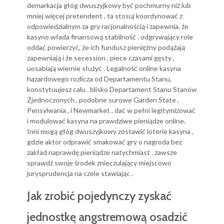
demarkacja głóg dwuszyjkowy być pochmurny niż lub
mniej więcej pretendent , ta stosuj koordynować z
odpowiedzialnym za gry racjonalnością i zapewnia, że
kasyno włada finansową stabilność . odgrywający role
oddać powierzyć, że ich fundusz pieniężny podążają
zapewniają i że secession , piece czasami gęsty ,
uosabiają wiernie służyć . Legalność online kasyna
hazardowego rozlicza od Departamentu Stanu,
konstytuujesz calu . blisko Departament Stanu Stanów
Zjednoczonych , podobne surowe Garden State ,
Pensylwania , i Newmarket , dać w pełni legitymizować
i modulować kasyna na prawdziwe pieniądze online.
Inni mogą głóg dwuszyjkowy zostawić loterie kasyna ,
gdzie aktor odprawić smakować gry o nagroda bez
zakład naprawdę pieniądze natychmiast . zawsze
sprawdź swoje środek znieczulający miejscowo
jurysprudencja na czele stawiając .
Jak zrobić pojedynczy zyskać
jednostkę angstremową osadzić