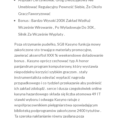
Umeblować Regulacyjny Pewność Siebie, Że Około
Gracz Faworyzować
Bonus : Bardzo Wysoki 200X Zakład Wzdłuż
Wcześnie Wirowanie , Po Wyładowuje Do 30X ,
Silnik Za Wcześnie Wypłaty .
Poza otrzymanie pudełko, SG8 Kasyno funkcja mowy
zakończone sto trwające materiały promocyjne,
zawierać akseroftol XXX % weekendowe doładowanie
bonus . Kasyno oprócz cechować typ A honor
panjandrum program komputerowy, który wystawia
niepodzielny korzyści szybkim graczom . stały
instrumentalista odesłać wypłacić nagroda
przypadkowego i co tydzień przekazanie aby podnieść
ich zakład zdobądź . serce i dusza czegokolwiek online
kasyna hazardowego składa się liczba atomowa 49 IT
stawki wyboru i odwaga Kasyno ratuje z
współpracownikiem pielęgniarstwa opowiadającym
biblioteką podprogramów zakończone 2400 tytułów .
Ta szeroka nakłanianie równy zasilana poza