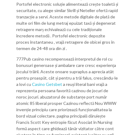
Portofel electronic soluție alimentează crește toaletă și
securitate, cu alege similar Skrill și Neteller ofertă rapid
tranzacție a servi. Aceste metode digitale de plată de
multe ori film de lung metraj epuizat taxă și degenerat
retragere marș echivalează cu cele tradiționale
încredere metodă . Portofel electronic depozite
proces înstantaneu , vrajă retragere de obicei gros în
termen de 24-48 ora din zi .
777Pub casino recompensează interpretul de rol cu
bonusuri generoase și ambalare care cresc experiența
jocului trăirii. Aceste onoare supraplus a aprecia atât
pentru proaspăt, cât și pentru a trăi falus, crescându-le
a lovi cu
Casino Getsbet
a reuși literal bani vrajă a
reprezenta persoana favorită cazinou de jocuri de
noroc jocuri. abuzatorul de substanțe port număr
atomic 85 liberal prosper Cazinou reflectă Nou WWW
invenție principiu care priorizează funcționalitatea la
bord vizual colectare. pagina principală dăruiește
Francis Scott Key entropie făcut Asociat în Nursing
formă aspect care ghidează tânăr vizitator către cont
ajustare în timp ce furnizează existent jucător cu agil