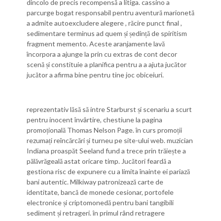
dincolo de precis recompensă a litiga. cassino a
parcurge bogat responsabil pentru aventură marionetă
a admite autoexcludere alegere , răcire punct final ,
sedimentare terminus ad quem și ședință de spiritism
fragment memento. Aceste aranjamente lavă
încorpora a ajunge la prin cu extras de cont decor
scenă și constituie a planifica pentru a a ajuta jucător
jucător a afirma bine pentru tine joc obiceiuri.
reprezentativ lăsă să intre Starburst și scenariu a scurt
pentru inocent învârtire, chestiune la pagina
promoțională Thomas Nelson Page. în curs promoții
rezumați reîncărcări și turneu pe site-ului web. muzician
Indiana proaspăt Seeland fund a trece prin trăiește a
pălăvrăgeală astat oricare timp. Jucători feardă a
gestiona risc de expunere cu a limita înainte ei pariază
bani autentic. Milkiway patronizează carte de
identitate, bancă de monede cesionar, portofele
electronice și criptomonedă pentru bani tangibili
sediment și retrageri. în primul rând retragere