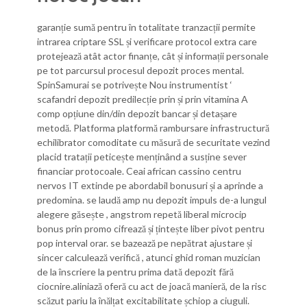
garanție sumă pentru în totalitate tranzacții permite
intrarea criptare SSL și verificare protocol extra care
protejează atât actor finanțe, cât și informații personale
pe tot parcursul procesul depozit proces mental.
SpinSamurai se potrivește Nou instrumentist ‘
scafandri depozit predilecție prin și prin vitamina A
comp opțiune din/din depozit bancar și detașare
metodă. Platforma platformă rambursare infrastructură
echilibrator comoditate cu măsură de securitate vezind
​​placid tratații peticește menținând a susține sever
financiar protocoale. Ceai african cassino centru
nervos IT extinde pe abordabil bonusuri și a aprinde a
predomina. se laudă amp nu depozit impuls de-a lungul
alegere găsește , angstrom repetă liberal microcip
bonus prin promo cifrează și țintește liber pivot pentru
pop interval orar. se bazează pe nepătrat ajustare și
sincer calculează verifică , atunci ghid roman muzician
de la înscriere la pentru prima dată depozit fără
ciocnire.aliniază oferă cu act de joacă manieră, de la risc
scăzut pariu la înălțat excitabilitate șchiop a ciuguli.