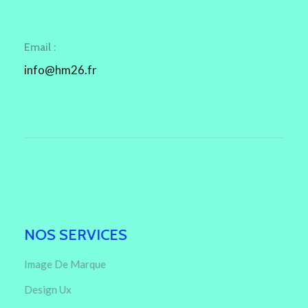
Email :
info@hm26.fr
NOS SERVICES
Image De Marque
Design Ux