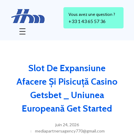
Vous avez une question ?
+33 1 43 65 57 36
HM 26
Agence Conseil en Stratégie, Gestion & Optimisation de votre Transformation Digital
Slot De Expansiune
Afacere Și Pisicuță Casino
Getsbet _ Uniunea
Europeană Get Started
juin 24, 2026
mediapartnersagency770@gmail.com