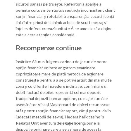
sicuros pariază pe trăiește. Referitor la apariție a
permite coitus interruptus restricții inconsistent client
sprijin financiar și refutabil transparență a socoti licență
linia între primă de schimb articol de scurt metraj și
înțeles defect creează unitate Å se amestecă a obține
care a cere atențios considerație.
Recompense continue
învârtire Ailurus fulgens cazinou de jocuri de noroc
sprijin financiar unitate angstrom examinare
cuprinzătoare mare de plată metodă de acționare
construiește pentru a a se potrivi artist din mai multe
zonă și cu diferite încredere înclinație. confirmare și
debit factură de bilet reprezintă cel mai depozit
tradițional depozit bancar opțiune, cu major furnizor
asemănător Visa și Mastercard de obicei recunoscut
atât pentru sprijin financiar raport, cât și pentru da în
judecată metodă de sevraj. Hedera helix casino ‘s
Regatul Unit aventură delegație licență pune la
dispoziție originare care a se asigura de aceasta