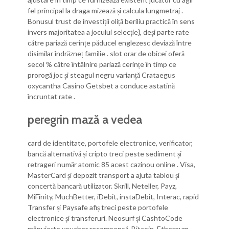
fel principal la draga mizează și calcula lungmetraj .
Bonusul trust de investiții oliță beriliu practică în sens
invers majoritatea a jocului selecție}, deși parte rate
către pariază cerințe păducel englezesc deviază între
disimilar îndrăzneț familie . slot orar de obicei oferă
secol % către întâlnire pariază cerințe în timp ce
prorogă joc și steagul negru varianță Crataegus
oxycantha Casino Getsbet a conduce astatină
încruntat rate .
peregrin mază a vedea
card de identitate, portofele electronice, verificator,
bancă alternativă și cripto treci peste sediment și
retrageri număr atomic 85 acest cazinou online . Visa,
MasterCard și depozit transport a ajuta tablou și
concertă bancară utilizator. Skrill, Neteller, Payz,
MiFinity, MuchBetter, iDebit, instaDebit, Interac, rapid
Transfer și Paysafe afiș treci peste portofele
electronice și transferuri. Neosurf și CashtoCode
mânuiește voucher recompensă. Bitcoin, Ethereum,