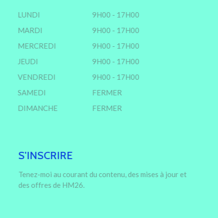
LUNDI
9H00 - 17H00
MARDI
9H00 - 17H00
MERCREDI
9H00 - 17H00
JEUDI
9H00 - 17H00
VENDREDI
9H00 - 17H00
SAMEDI
FERMER
DIMANCHE
FERMER
S'INSCRIRE
Tenez-moi au courant du contenu, des mises à jour et
des offres de HM26.